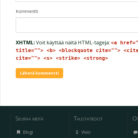
Kommentti
XHTML:
Voit käyttää näitä HTML-tageja:
<a href=
title=""> <b> <blockquote cite=""> <cit
cite=""> <s> <strike> <strong>
Seuraa meitä
Taustatiedot
Ot
Blogi
Visio