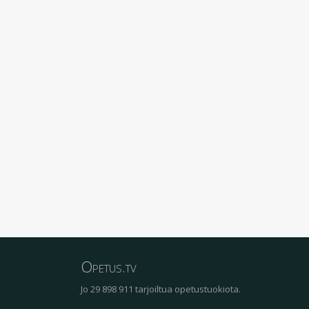
Opetus.tv
Jo 29 898 911 tarjoiltua opetustuokiota.