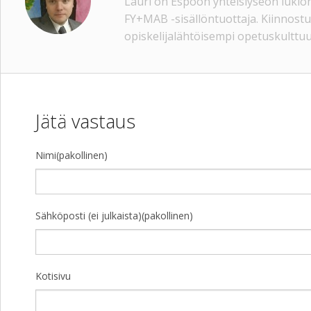
Lauri on Espoon yhteislyseon lukion
FY+MAB -sisällöntuottaja. Kiinnost
opiskelijalähtöisempi opetuskulttuu
Jätä vastaus
Nimi(pakollinen)
Sähköposti (ei julkaista)(pakollinen)
Kotisivu