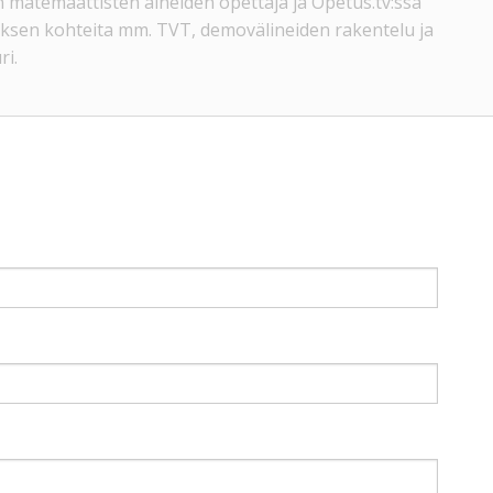
 matemaattisten aineiden opettaja ja Opetus.tv:ssä
uksen kohteita mm. TVT, demovälineiden rakentelu ja
ri.