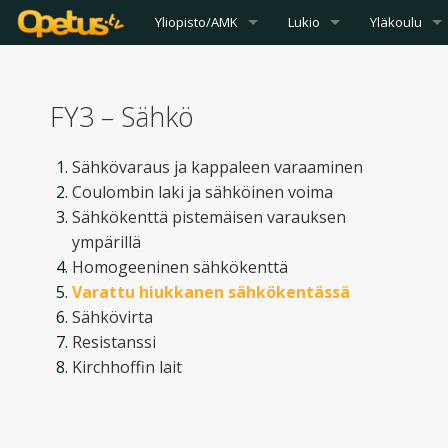
Yliopisto/AMK
Lukio
Yläkoulu
FY3 – Sähkö
Sähkövaraus ja kappaleen varaaminen
Coulombin laki ja sähköinen voima
Sähkökenttä pistemäisen varauksen
ympärillä
Homogeeninen sähkökenttä
Varattu hiukkanen sähkökentässä
Sähkövirta
Resistanssi
Kirchhoffin lait