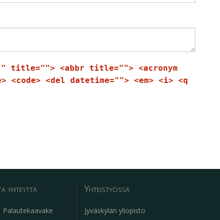
"" title=""> <abbr title=""> <acronym
e> <code> <del datetime=""> <em> <i> <q
a yhteyttä
Yhteistyössä
Palautekaavake
Jyväskylän yliopisto