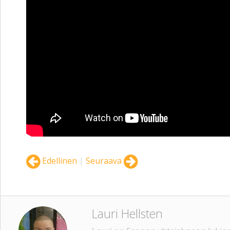
Edellinen
|
Seuraava
Lauri Hellsten