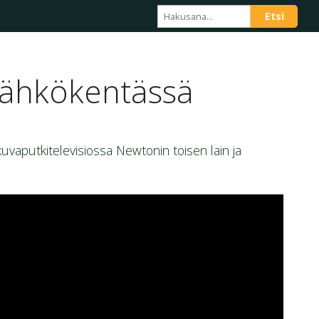
sähkökentässä
uvaputkitelevisiossa Newtonin toisen lain ja