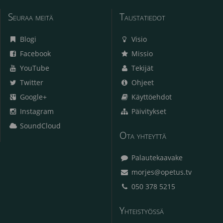
Seuraa meitä
Taustatiedot
Blogi
Visio
Facebook
Missio
YouTube
Tekijät
Twitter
Ohjeet
Google+
Käyttöehdot
Instagram
Päivitykset
SoundCloud
Ota yhteyttä
Palautekaavake
morjes@opetus.tv
050 378 5215
Yhteistyössä