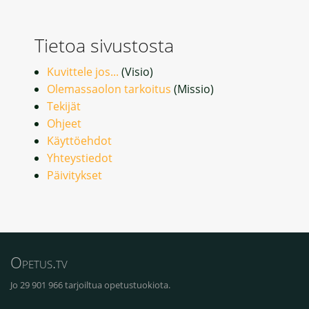
Tietoa sivustosta
Kuvittele jos...
(Visio)
Olemassaolon tarkoitus
(Missio)
Tekijät
Ohjeet
Käyttöehdot
Yhteystiedot
Päivitykset
Opetus.tv
Jo 29 901 966 tarjoiltua opetustuokiota.