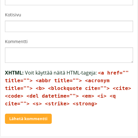
Kotisivu
Kommentti
XHTML:
Voit käyttää näitä HTML-tageja:
<a href=""
title=""> <abbr title=""> <acronym
title=""> <b> <blockquote cite=""> <cite>
<code> <del datetime=""> <em> <i> <q
cite=""> <s> <strike> <strong>