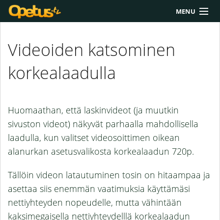
MENU
Yliopisto/AMK
Videoiden katsominen
Lukio
korkealaadulla
Yläkoulu
Työkalut
Huomaathan, että laskinvideot (ja muutkin
Extrat
sivuston videot) näkyvät parhaalla mahdollisella
laadulla, kun valitset videosoittimen oikean
Chat
alanurkan asetusvalikosta korkealaadun 720p.
Polku
Tällöin videon latautuminen tosin on hitaampaa ja
asettaa siis enemmän vaatimuksia käyttämäsi
nettiyhteyden nopeudelle, mutta vähintään
kaksimegaisella nettiyhteydelllä korkealaadun