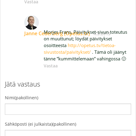
Vastaa
Morjes Frans, Päivitykset-sivun toteutus
Janne Cederberg (Opetus.tv)
4.3.2015
on muuttunut; löydät päivitykset
osoitteesta
http://opetus.tv/tietoa-
sivustosta/paivitykset/
. Tämä oli jäänyt
tänne ”kummittelemaan” vahingossa 🙂
Vastaa
Jätä vastaus
Nimi(pakollinen)
Sähköposti (ei julkaista)(pakollinen)