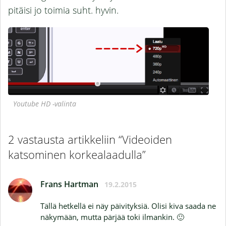
pitäisi jo toimia suht. hyvin.
Youtube HD -valinta
2 vastausta artikkeliin “Videoiden
katsominen korkealaadulla”
Frans Hartman
19.2.2015
Tällä hetkellä ei näy päivityksiä. Olisi kiva saada ne
näkymään, mutta pärjää toki ilmankin. 🙂