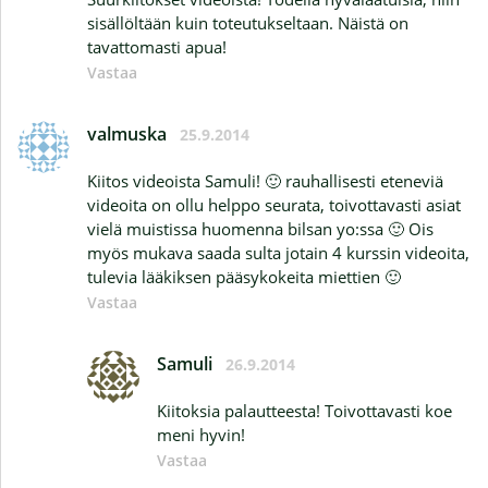
sisällöltään kuin toteutukseltaan. Näistä on
tavattomasti apua!
Vastaa
valmuska
25.9.2014
Kiitos videoista Samuli! 🙂 rauhallisesti eteneviä
videoita on ollu helppo seurata, toivottavasti asiat
vielä muistissa huomenna bilsan yo:ssa 🙂 Ois
myös mukava saada sulta jotain 4 kurssin videoita,
tulevia lääkiksen pääsykokeita miettien 🙂
Vastaa
Samuli
26.9.2014
Kiitoksia palautteesta! Toivottavasti koe
meni hyvin!
Vastaa