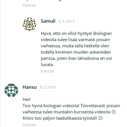
Vastaa
Samuli
6.9.2013
Hyvä, että on ollut hyötyä! Biologian
videoita tulee lisää varmasti jossain
vaiheessa, mutta tällä hetkellä olen
todella kiireinen muiden askareiden
parissa, joten ihan lähiaikoina en voi
luvata.
Vastaa
Hansu
8.7.2014
Hei!
Tosi hyviä biologian videoita! Toivottavasti jossain
vaiheessa tulee muistakin kursseista videoita 🙂
Kiitos tosi paljon laadukkaasta työstä!! 🙂
Vastaa