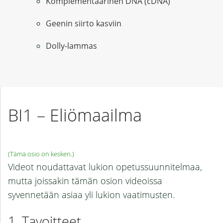
Komplementaarinen DNA (cDNA)
Geenin siirto kasviin
Dolly-lammas
BI1 – Eliömaailma
(Tämä osio on kesken.)
Videot noudattavat lukion opetussuunnitelmaa,
mutta joissakin tämän osion videoissa
syvennetään asiaa yli lukion vaatimusten.
Tavoitteet