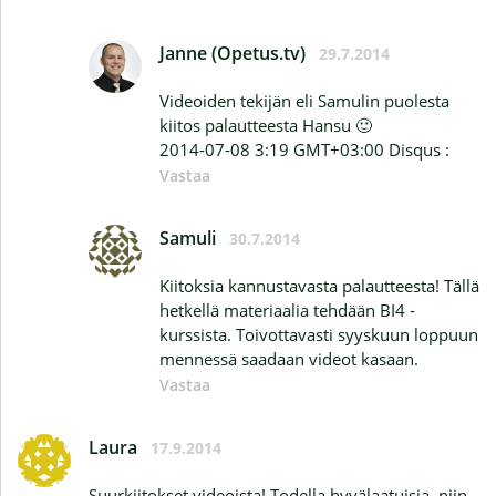
Janne (Opetus.tv)
29.7.2014
Videoiden tekijän eli Samulin puolesta
kiitos palautteesta Hansu 🙂
2014-07-08 3:19 GMT+03:00 Disqus :
Vastaa
Samuli
30.7.2014
Kiitoksia kannustavasta palautteesta! Tällä
hetkellä materiaalia tehdään BI4 -
kurssista. Toivottavasti syyskuun loppuun
mennessä saadaan videot kasaan.
Vastaa
Laura
17.9.2014
Suurkiitokset videoista! Todella hyvälaatuisia, niin