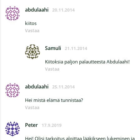
abdulaahi
20.11.2014
kiitos
Vastaa
Samuli
21.11.2014
Kiitoksia paljon palautteesta Abdulaahi!
Vastaa
abdulaahi
25.11.2014
Hei mistä elämä tunnistaa?
Vastaa
Peter
17.9.2019
Hei! Olisi tarkoitus aloittaa lääkikseen lukeminen ja