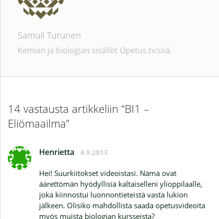
Samuli Turunen
Kemian ja biologian sisällöt Opetus.tv:ssä.
14 vastausta artikkeliin “BI1 –
Eliömaailma”
Henrietta
4.9.2013
Hei! Suurkiitokset videoistasi. Nämä ovat
äärettömän hyödyllisiä kaltaiselleni ylioppilaalle,
joka kiinnostui luonnontieteistä vasta lukion
jälkeen. Olisiko mahdollista saada opetusvideoita
myös muista biologian kursseista?