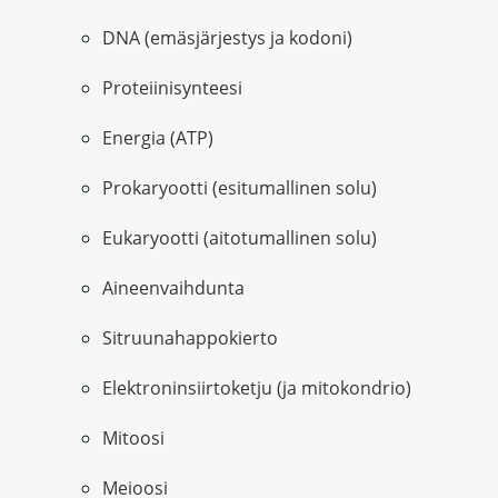
DNA (emäsjärjestys ja kodoni)
Proteiinisynteesi
Energia (ATP)
Prokaryootti (esitumallinen solu)
Eukaryootti (aitotumallinen solu)
Aineenvaihdunta
Sitruunahappokierto
Elektroninsiirtoketju (ja mitokondrio)
Mitoosi
Meioosi