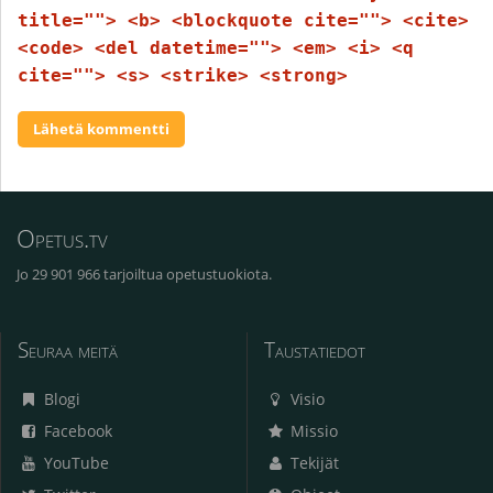
title=""> <b> <blockquote cite=""> <cite>
<code> <del datetime=""> <em> <i> <q
cite=""> <s> <strike> <strong>
Opetus.tv
Jo 29 901 966 tarjoiltua opetustuokiota.
Seuraa meitä
Taustatiedot
Blogi
Visio
Facebook
Missio
YouTube
Tekijät