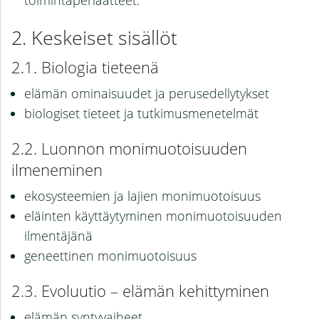
toimintaperiaatteet.
Keskeiset sisällöt
Biologia tieteenä
elämän ominaisuudet ja perusedellytykset
biologiset tieteet ja tutkimusmenetelmät
Luonnon monimuotoisuuden
ilmeneminen
ekosysteemien ja lajien monimuotoisuus
eläinten käyttäytyminen monimuotoisuuden
ilmentäjänä
geneettinen monimuotoisuus
Evoluutio – elämän kehittyminen
elämän syntyvaiheet