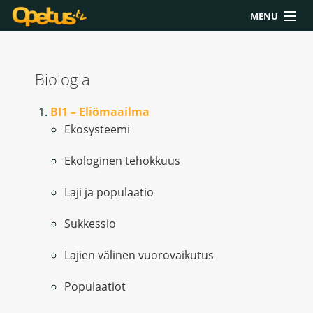
MENU
Yliopisto/AMK
Biologia
Lukio
Yläkoulu
BI1 – Eliömaailma
Ekosysteemi
Työkalut
Ekologinen tehokkuus
Extrat
Laji ja populaatio
Chat
Sukkessio
Polku
Lajien välinen vuorovaikutus
Populaatiot