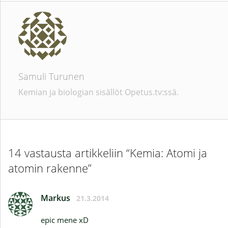
Samuli Turunen
Kemian ja biologian sisällöt Opetus.tv:ssä.
14 vastausta artikkeliin “Kemia: Atomi ja
atomin rakenne”
Markus
21.3.2014
epic mene xD