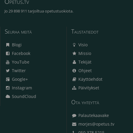
Opetus.tv
Jo 29 898 911 tarjoiltua opetustuokiota.
Seuraa meitä
Taustatiedot
Blogi
Visio
Facebook
Missio
YouTube
Tekijät
Twitter
Ohjeet
Google+
Käyttöehdot
Instagram
Päivitykset
SoundCloud
Ota yhteyttä
Palautekaavake
morjes@opetus.tv
050 378 5215