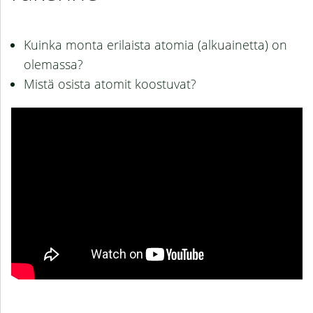
Kuinka monta erilaista atomia (alkuainetta) on
olemassa?
Mistä osista atomit koostuvat?