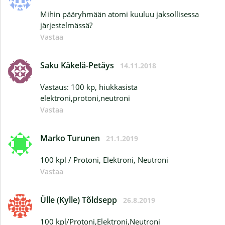
Mihin pääryhmään atomi kuuluu jaksollisessa
järjestelmässä?
Vastaa
Saku Käkelä-Petäys
14.11.2018
Vastaus: 100 kp, hiukkasista
elektroni,protoni,neutroni
Vastaa
Marko Turunen
21.1.2019
100 kpl / Protoni, Elektroni, Neutroni
Vastaa
Ülle (Kylle) Tõldsepp
26.8.2019
100 kpl/Protoni,Elektroni,Neutroni