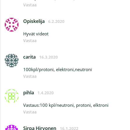
Vastaa
Opiskelija
6.2.2020
Hyvät videot
Vastaa
carita
16.3.2020
100kpl/protoni, elektroni,neutroni
Vastaa
pihla
1.4.2020
Vastaus:100 kpl/neutroni, protoni, elktroni
Vastaa
Sirpa Hirvonen
16.1.2022