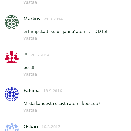
Vastaa
Markus
21.3.2014
ei himpskatti ku oli jännä’ atomi :—DD lol
Vastaa
:*
20.5.2014
best!!!
Vastaa
Fahima
18.9.2016
Mistä kahdesta osasta atomi koostuu?
Vastaa
Oskari
16.3.2017