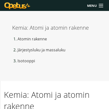
MENU
Yliopisto/AMK
Kemia: Atomi ja atomin rakenne
Lukio
Yläkoulu
Atomin rakenne
Työkalut
Järjestysluku ja massaluku
Extrat
Isotooppi
Chat
Polku
Kemia: Atomi ja atomin
rakenne