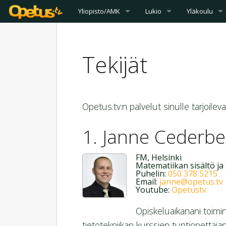
Yliopisto/AMK
Lukio
Yläkoulu
Tekijät
Opetus.tv:n palvelut sinulle tarjoilev
Janne Cederbe
FM, Helsinki
Matematiikan sisältö ja
Puhelin:
050 378 5215
Email:
janne@opetus.tv
Youtube:
Opetustv
Opiskeluaikanani toimin
tietotekniikan kurssien tuntiopettaja