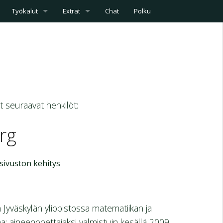
Työkalut
Extrat
Chat
Polku
at seuraavat henkilöt:
rg
 sivuston kehitys
 Jyväskylän yliopistossa matematiikan ja
na; aineenopettajaksi valmistuin kesällä 2009.