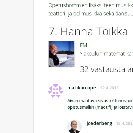
Opetushommien lisäksi teen musiikkiin
teatteri- ja pelimusiikkia sekä äänisu
Hanna Toikka
FM
Yläkoulun matematiikan
32 vastausta art
matikan ope
12.4.2013
Aivan mahtava sivusto! Innostuin
opetusmalliin (maot.fi) ja loistav
jcederberg
15.4.201