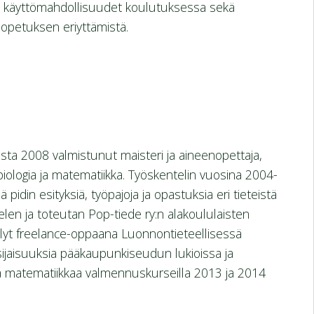
ian käyttömahdollisuudet koulutuksessa sekä
opetuksen eriyttämistä.
osta 2008 valmistunut maisteri ja aineenopettaja,
biologia ja matematiikka. Työskentelin vuosina 2004-
din esityksiä, työpajoja ja opastuksia eri tieteistä
telen ja toteutan Pop-tiede ry:n alakoululaisten
lyt freelance-oppaana Luonnontieteellisessä
jaisuuksia pääkaupunkiseudun lukioissa ja
 ja matematiikkaa valmennuskurseilla 2013 ja 2014