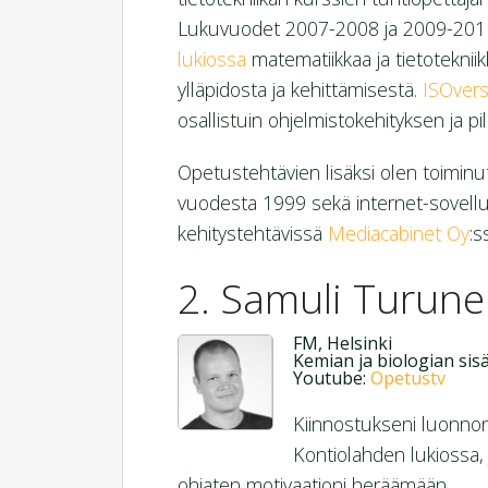
Lukuvuodet 2007-2008 ja 2009-2011
lukiossa
matematiikkaa ja tietoteknii
ylläpidosta ja kehittämisestä.
ISOver
osallistuin ohjelmistokehityksen ja p
Opetustehtävien lisäksi olen toiminut 
vuodesta 1999 sekä internet-sovellus
kehitystehtävissä
Mediacabinet Oy
:s
Samuli Turun
FM, Helsinki
Kemian ja biologian sisä
Youtube:
Opetustv
Kiinnostukseni luonnon
Kontiolahden lukiossa, 
ohjaten motivaationi heräämään.