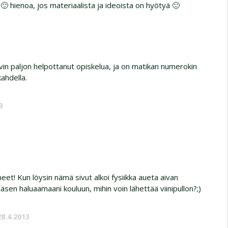
 🙂 hienoa, jos materiaalista ja ideoista on hyötyä 🙂
yvin paljon helpottanut opiskelua, ja on matikan numerokin
ahdella.
3
eet! Kun löysin nämä sivut alkoi fysiikka aueta aivan
 pääsen haluaamaani kouluun, mihin voin lähettää viinipullon?;)
28.4.2013