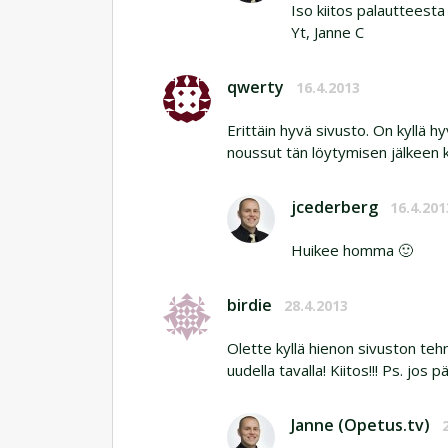
Iso kiitos palautteesta
Yt, Janne C
qwerty
16.4.2013
Erittäin hyvä sivusto. On kyllä h
noussut tän löytymisen jälkeen k
jcederberg
16.4.201
Huikee homma 🙂
birdie
28.4.2013
Olette kyllä hienon sivuston tehn
uudella tavalla! Kiitos!!! Ps. jos
Janne (Opetus.tv)