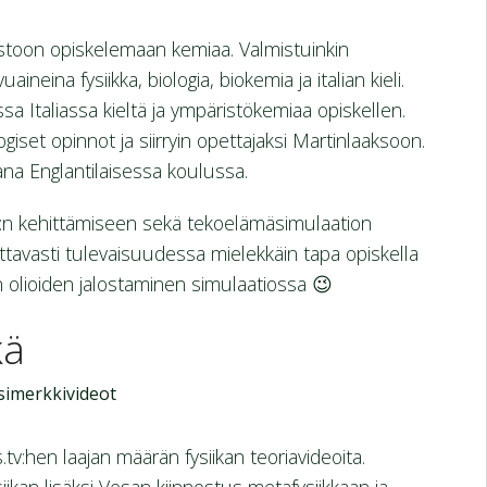
opistoon opiskelemaan kemiaa. Valmistuinkin
ineina fysiikka, biologia, biokemia ja italian kieli.
a Italiassa kieltä ja ympäristökemiaa opiskellen.
giset opinnot ja siirryin opettajaksi Martinlaaksoon.
ana Englantilaisessa koulussa.
tv:n kehittämiseen sekä tekoelämäsimulaation
ottavasti tulevaisuudessa mielekkäin tapa opiskella
n olioiden jalostaminen simulaatiossa 😉
kä
esimerkkivideot
v:hen laajan määrän fysiikan teoriavideoita.