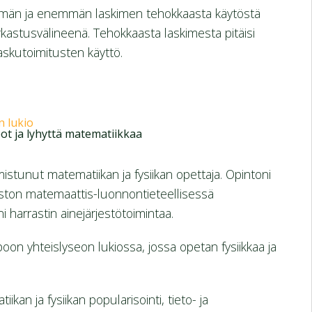
mmän ja enemmän laskimen tehokkaasta käytöstä
rkastusvälineenä. Tehokkaasta laskimesta pitäisi
askutoimitusten käyttö.
n lukio
eot ja lyhyttä matematiikkaa
stunut matematiikan ja fysiikan opettaja. Opintoni
piston matemaattis-luonnontieteellisessä
 harrastin ainejärjestötoimintaa.
oon yhteislyseon lukiossa, jossa opetan fysiikkaa ja
kan ja fysiikan popularisointi, tieto- ja