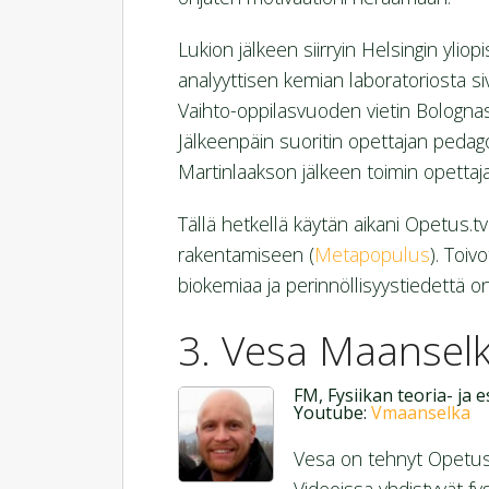
Lukion jälkeen siirryin Helsingin yli
analyyttisen kemian laboratoriosta sivua
Vaihto-oppilasvuoden vietin Bolognass
Jälkeenpäin suoritin opettajan pedago
Martinlaakson jälkeen toimin opettaj
Tällä hetkellä käytän aikani Opetus.
rakentamiseen (
Metapopulus
). Toiv
biokemiaa ja perinnöllisyystiedettä o
Vesa Maansel
FM, Fysiikan teoria- ja 
Youtube:
Vmaanselka
Vesa on tehnyt Opetus.t