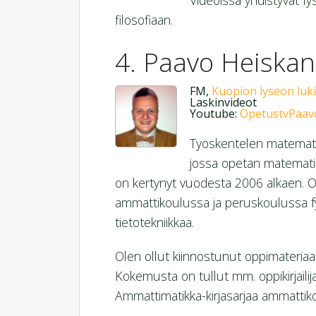
Videoissa yhdistyvät fys
filosofiaan.
Paavo Heiska
FM,
Kuopion lyseon luk
Laskinvideot
Youtube:
OpetustvPaav
Työskentelen matematii
jossa opetan matematii
on kertynyt vuodesta 2006 alkaen. 
ammattikoulussa ja peruskoulussa fys
tietotekniikkaa.
Olen ollut kiinnostunut oppimateriaa
Kokemusta on tullut mm. oppikirjail
Ammattimatikka-kirjasarjaa ammattik