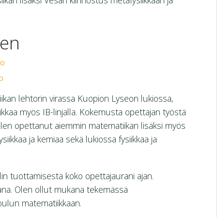
iikan lisäksi Vesan kiinnostus metafysiikkaan ja
nen
io
o
kan lehtorin virassa Kuopion Lyseon lukiossa,
kkaa myös IB-linjalla. Kokemusta opettajan työstä
Olen opettanut aiemmin matematiikan lisäksi myös
iikkaa ja kemiaa sekä lukiossa fysiikkaa ja
lin tuottamisesta koko opettajaurani ajan.
ijana. Olen ollut mukana tekemässä
oulun matematiikkaan.