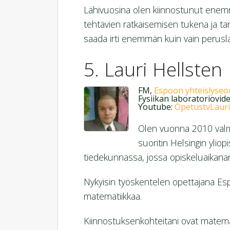
Lähivuosina olen kiinnostunut ene
tehtävien ratkaisemisen tukena ja ta
saada irti enemmän kuin vain perusl
Lauri Hellsten
FM,
Espoon yhteislyseo
Fysiikan laboratoriovid
Youtube:
OpetustvLauri
Olen vuonna 2010 valmi
suoritin Helsingin ylio
tiedekunnassa, jossa opiskeluaikanani
Nykyisin työskentelen opettajana Esp
matematiikkaa.
Kiinnostuksenkohteitani ovat matematii