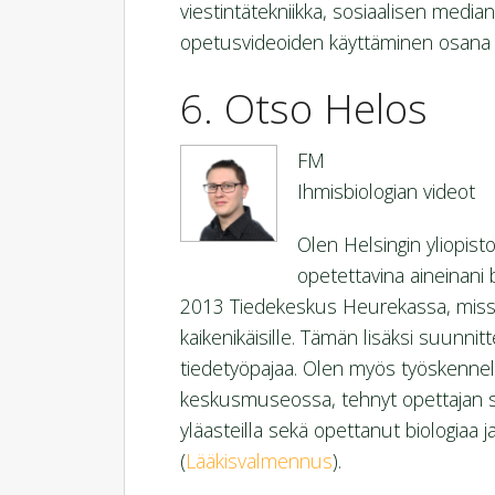
viestintätekniikka, sosiaalisen med
opetusvideoiden käyttäminen osana 
Otso Helos
FM
Ihmisbiologian videot
Olen Helsingin yliopist
opetettavina aineinani 
2013 Tiedekeskus Heurekassa, missä pi
kaikenikäisille. Tämän lisäksi suunnit
tiedetyöpajaa. Olen myös työskennel
keskusmuseossa, tehnyt opettajan si
yläasteilla sekä opettanut biologiaa
(
Lääkisvalmennus
).