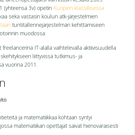
 (yhteensä 3v) opetin
Kuopion klassillisessa
kkaa sekä vastasin koulun atk-järjestelmien
staan
tuntitallennejärjestelmän kehittämiseen
ilotoinnin muodossa.
freelancerinä IT-alalla vaihtelevalla aktiivisuudella
kehitykseen liittyvissä tutkimus- ja
sä vuonna 2011.
en
ltö
tieteitä ja matematiikkaa kohtaan syntyi
jossa matematiikan opettajat saivat hienovaraisesti