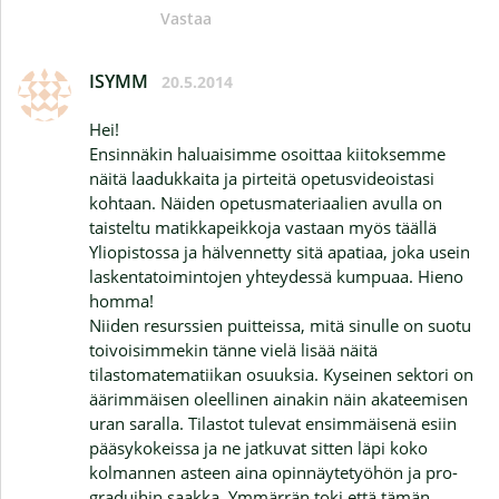
Vastaa
ISYMM
20.5.2014
Hei!
Ensinnäkin haluaisimme osoittaa kiitoksemme
näitä laadukkaita ja pirteitä opetusvideoistasi
kohtaan. Näiden opetusmateriaalien avulla on
taisteltu matikkapeikkoja vastaan myös täällä
Yliopistossa ja hälvennetty sitä apatiaa, joka usein
laskentatoimintojen yhteydessä kumpuaa. Hieno
homma!
Niiden resurssien puitteissa, mitä sinulle on suotu
toivoisimmekin tänne vielä lisää näitä
tilastomatematiikan osuuksia. Kyseinen sektori on
äärimmäisen oleellinen ainakin näin akateemisen
uran saralla. Tilastot tulevat ensimmäisenä esiin
pääsykokeissa ja ne jatkuvat sitten läpi koko
kolmannen asteen aina opinnäytetyöhön ja pro-
graduihin saakka. Ymmärrän toki että tämän