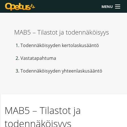
MENU
Yliopisto/AMK
MAB5 – Tilastot ja todennäköisyys
Lukio
Yläkoulu
Todennäköisyyden kertolaskusääntö
Työkalut
Vastatapahtuma
Extrat
Todennäköisyyden yhteenlaskusääntö
Chat
Polku
MAB5 – Tilastot ja
todennäköisyys