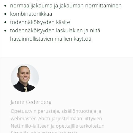
normaalijakauma ja jakauman normittaminen
kombinatoriikkaa
todennäköisyyden käsite
todennäköisyyden laskulakien ja niitä
havainnollistavien mallien käyttöä
Janne Cederberg
Opetus.tv:n perustaja, sisällöntuottaja ja
webmaster. Abitti-järjestelmään liittyvien
Nettiniilo-laitteen ja opettajille tarkoitetun