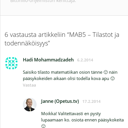
Bittiniilo-ohjelmiston kehittäjä.
6 vastausta artikkeliin “MAB5 – Tilastot ja
todennäköisyys”
Hadi Mohammadzadeh
6.2.2014
Saisiko tilasto matematiikan osion tänne 🙂 näin
pääsykokeiden aikaan olisi todella kova apu 🙂
Vastaa
Janne (Opetus.tv)
17.2.2014
Moikka! Valitettavasti en pysty
lupaamaan ko. osiota ennen pääsykokeita
🙂