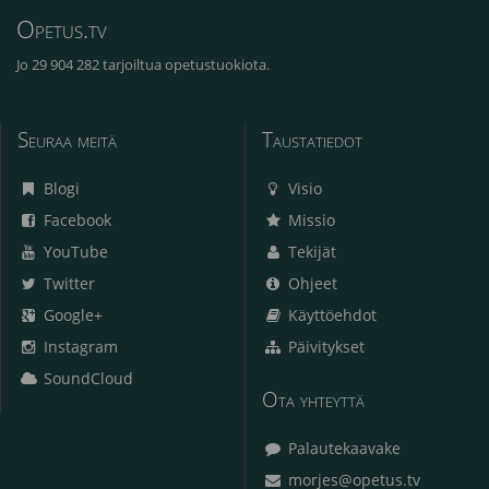
Opetus.tv
Jo 29 904 282 tarjoiltua opetustuokiota.
Seuraa meitä
Taustatiedot
Blogi
Visio
Facebook
Missio
YouTube
Tekijät
Twitter
Ohjeet
Google+
Käyttöehdot
Instagram
Päivitykset
SoundCloud
Ota yhteyttä
Palautekaavake
morjes@opetus.tv