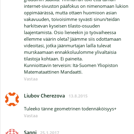
internet-sivuston pääfokus on nimenomaan lukion
oppimäärässä, mutta ottaen huomioon asian
vakavuuden, toivoisimme syvästi sinun/teidän
harkitsevan kyseisen tilasto-osuuden
laajentamista. Osio lieneekin jo työvaiheessa
ellemme väärin oleta? Jäämme siis odottamaan
videoitasi, jotka jäänmurtajan lailla tulevat
murskaamaan ennakkoluulomme ylivaltaisia
tilastoja kohtaan. Ei paineita.
Kunnioittavin terveisin: Itä-Suomen Yliopiston
Matemataattinen Mandaatti.
Vastaa
Liubov Cherezova
13.8.2015
Tuleeko tänne geometrinen todennäköisyys+
Vastaa
Sanni
25.1.2017