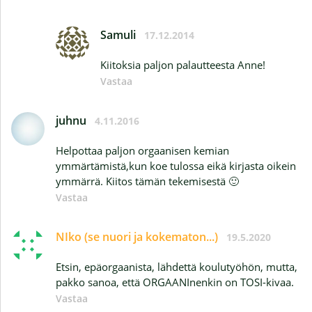
Samuli
17.12.2014
Kiitoksia paljon palautteesta Anne!
Vastaa
juhnu
4.11.2016
Helpottaa paljon orgaanisen kemian
ymmärtämistä,kun koe tulossa eikä kirjasta oikein
ymmärrä. Kiitos tämän tekemisestä 🙂
Vastaa
NIko (se nuori ja kokematon...)
19.5.2020
Etsin, epäorgaanista, lähdettä koulutyöhön, mutta,
pakko sanoa, että ORGAANInenkin on TOSI-kivaa.
Vastaa