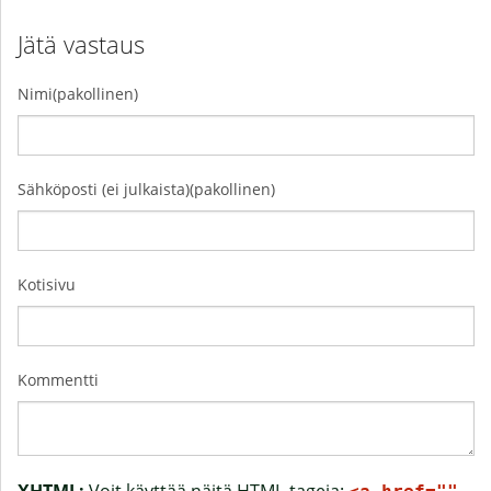
Jätä vastaus
Nimi(pakollinen)
Sähköposti (ei julkaista)(pakollinen)
Kotisivu
Kommentti
XHTML:
Voit käyttää näitä HTML-tageja: