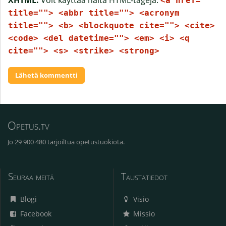
<a href=""
title=""> <abbr title=""> <acronym
title=""> <b> <blockquote cite=""> <cite>
<code> <del datetime=""> <em> <i> <q
cite=""> <s> <strike> <strong>
Opetus.tv
Jo 29 900 480 tarjoiltua opetustuokiota.
Seuraa meitä
Taustatiedot
Blogi
Visio
Facebook
Missio