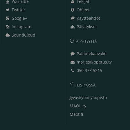
YouTube
Tekijät
Twitter
Ohjeet
Google+
Käyttöehdot
Instagram
Päivitykset
SoundCloud
Ota yhteyttä
Palautekaavake
morjes@opetus.tv
050 378 5215
Yhteistyössä
Jyväskylän yliopisto
MAOL ry
Maot.fi