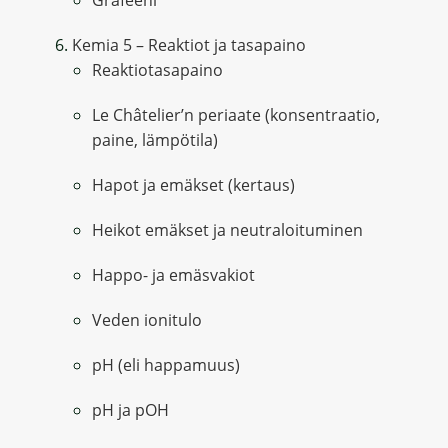
Grafeeni
Kemia 5 – Reaktiot ja tasapaino
Reaktiotasapaino
Le Châtelier’n periaate (konsentraatio,
paine, lämpötila)
Hapot ja emäkset (kertaus)
Heikot emäkset ja neutraloituminen
Happo- ja emäsvakiot
Veden ionitulo
pH (eli happamuus)
pH ja pOH