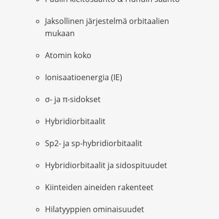
Jaksollinen järjestelmä orbitaalien
mukaan
Atomin koko
Ionisaatioenergia (IE)
σ- ja π-sidokset
Hybridiorbitaalit
Sp2- ja sp-hybridiorbitaalit
Hybridiorbitaalit ja sidospituudet
Kiinteiden aineiden rakenteet
Hilatyyppien ominaisuudet