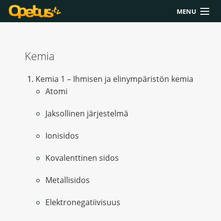
MENU
Yliopisto/AMK
Kemia
Lukio
Yläkoulu
Kemia 1 – Ihmisen ja elinympäristön kemia
Atomi
Työkalut
Jaksollinen järjestelmä
Extrat
Ionisidos
Chat
Kovalenttinen sidos
Polku
Metallisidos
Elektronegatiivisuus