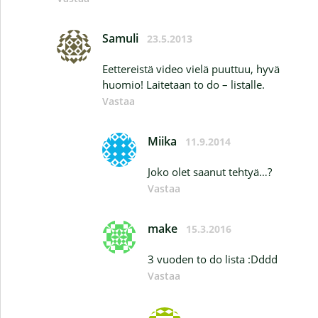
Samuli
23.5.2013
Eettereistä video vielä puuttuu, hyvä
huomio! Laitetaan to do – listalle.
Vastaa
Miika
11.9.2014
Joko olet saanut tehtyä…?
Vastaa
make
15.3.2016
3 vuoden to do lista :Dddd
Vastaa