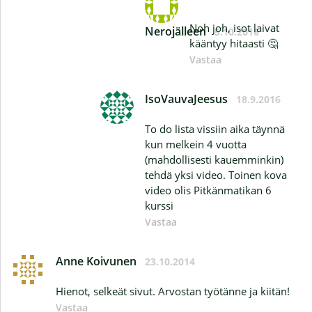
Noh joh, isot laivat
Nerojälleen
5.10.2016
kääntyy hitaasti 🤔
Vastaa
IsoVauvaJeesus
18.9.2016
To do lista vissiin aika täynnä
kun melkein 4 vuotta
(mahdollisesti kauemminkin)
tehdä yksi video. Toinen kova
video olis Pitkänmatikan 6
kurssi
Vastaa
Anne Koivunen
23.10.2014
Hienot, selkeät sivut. Arvostan työtänne ja kiitän!
Vastaa