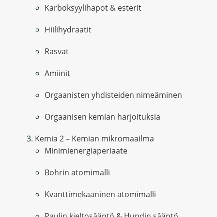
Karboksyylihapot & esterit
Hiilihydraatit
Rasvat
Amiinit
Orgaanisten yhdisteiden nimeäminen
Orgaanisen kemian harjoituksia
Kemia 2 – Kemian mikromaailma
Minimienergiaperiaate
Bohrin atomimalli
Kvanttimekaaninen atomimalli
Paulin kieltosääntö & Hundin sääntö