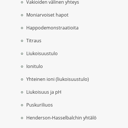
Vakioiden välinen yhteys
Moniarvoiset hapot
Happodemonstraatioita
Titraus
Liukoisuustulo
Ionitulo
Yhteinen ioni (liukoisuustulo)
Liukoisuus ja pH
Puskuriliuos
Henderson-Hasselbalchin yhtälö