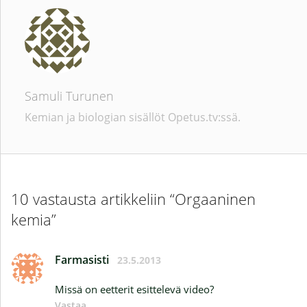
Samuli Turunen
Kemian ja biologian sisällöt Opetus.tv:ssä.
10 vastausta artikkeliin “Orgaaninen
kemia”
Farmasisti
23.5.2013
Missä on eetterit esittelevä video?
Vastaa