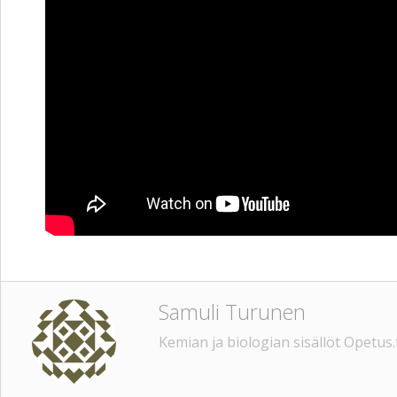
Samuli Turunen
Kemian ja biologian sisällöt Opetus.t