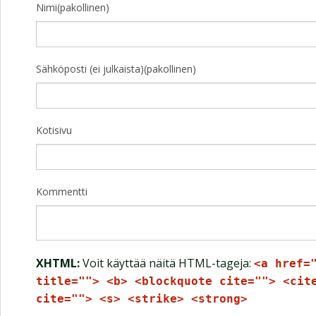
Nimi(pakollinen)
Sähköposti (ei julkaista)(pakollinen)
Kotisivu
Kommentti
XHTML:
Voit käyttää näitä HTML-tageja:
<a href=
title=""> <b> <blockquote cite=""> <cit
cite=""> <s> <strike> <strong>