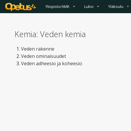
Yliopisto/AMK
Lukio
Yläkoulu
Kemia: Veden kemia
Veden rakenne
Veden ominaisuudet
Veden adheesio ja koheesio