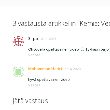
3 vastausta artikkeliin “Kemia: V
Sirpa
2.11.2015
Oli todella opettavainen video! 🙂 Tykkäsin paljon
Vastaa
Mohammad Hariri
11.4.2020
hyvä opettavainen video
Vastaa
Jätä vastaus