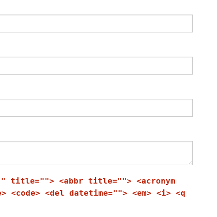
"" title=""> <abbr title=""> <acronym
e> <code> <del datetime=""> <em> <i> <q