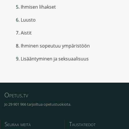
Ihmisen lihakset
Luusto
Aistit
Ihminen sopeutuu ympäristöön
Lisääntyminen ja seksuaalisuus
Opetus.tv
Jo 29 901 966 tarjoiltua opetustuokiota.
Seuraa meitä
Taustatiedot