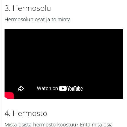
Hermosolu
Hermosolun osat ja toiminta
Hermosto
Mistä osista hermosto koostuu? Entä mitä osia