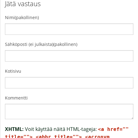
Jätä vastaus
Nimi(pakollinen)
Sähköposti (ei julkaista)(pakollinen)
Kotisivu
Kommentti
XHTML:
Voit käyttää näitä HTML-tageja:
<a href=""
title=""> <abbr title=""> <acronym