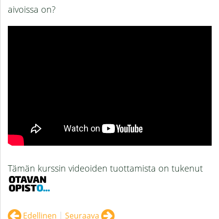
aivoissa on?
Tämän kurssin videoiden tuottamista on tukenut
Edellinen
|
Seuraava