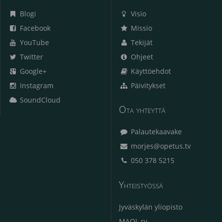
Blogi
Visio
Facebook
Missio
YouTube
Tekijät
Twitter
Ohjeet
Google+
Käyttöehdot
Instagram
Päivitykset
SoundCloud
Ota yhteyttä
Palautekaavake
morjes@opetus.tv
050 378 5215
Yhteistyössä
Jyväskylän yliopisto
MAOL ry