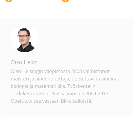
Otso Helos
Olen Helsingin yliopistosta 2008 valmistunut
maisteri ja aineenopettaja, opetettavina aineinani
biologia ja matematiikka. Työskentelin
Tiedekeskus Heurekassa vuosina 2004-2013.
Opetus.tv:ssä vastaan BI4-sisällöistä.