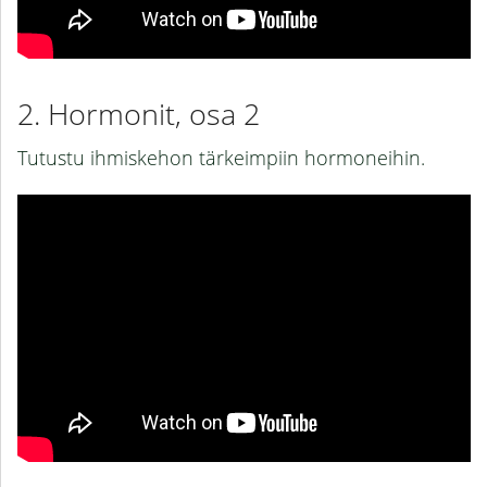
Hormonit, osa 2
Tutustu ihmiskehon tärkeimpiin hormoneihin.