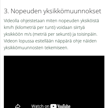
Nopeuden yksikkömuunnokset
Videolla ohjeistetaan miten nopeuden yksiköistä
km/h (kilometriä per tunti) voidaan siirtyä
yksikköön m/s (metriä per sekunti) ja toisinpäin.
Videon lopussa esitellään näppärä ohje näiden
yksikkömuunnosten tekemiseen.