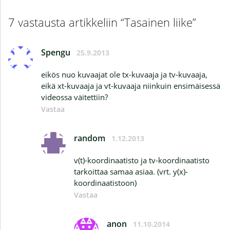
7 vastausta artikkeliin “Tasainen liike”
Spengu
25.9.2013
eikös nuo kuvaajat ole tx-kuvaaja ja tv-kuvaaja,
eikä xt-kuvaaja ja vt-kuvaaja niinkuin ensimäisessä
videossa väitettiin?
Vastaa
random
1.12.2013
v(t)-koordinaatisto ja tv-koordinaatisto
tarkoittaa samaa asiaa. (vrt. y(x)-
koordinaatistoon)
Vastaa
anon
11.10.2014