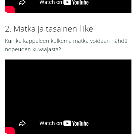
Matka ja tasainen liike
Kuinka kappaleen kulkema matka voidaan nähdä
nopeuden kuvaajasta?