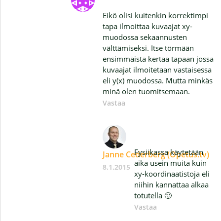
Eikö olisi kuitenkin korrektimpi
tapa ilmoittaa kuvaajat xy-
muodossa sekaannusten
välttämiseksi. Itse törmään
ensimmäistä kertaa tapaan jossa
kuvaajat ilmoitetaan vastaisessa
eli y(x) muodossa. Mutta minkäs
minä olen tuomitsemaan.
Vastaa
Fysiikassa käytetään
Janne Cederberg (Opetus.tv)
aika usein muita kuin
8.1.2015
xy-koordinaatistoja eli
niihin kannattaa alkaa
totutella 🙂
Vastaa