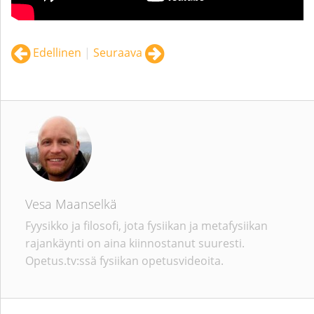
Edellinen
|
Seuraava
Vesa Maanselkä
Fyysikko ja filosofi, jota fysiikan ja metafysiikan
rajankäynti on aina kiinnostanut suuresti.
Opetus.tv:ssä fysiikan opetusvideoita.