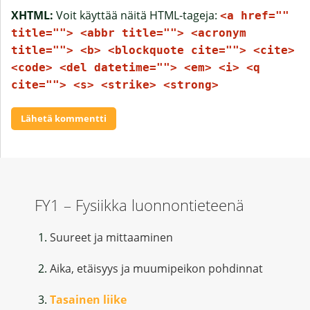
XHTML:
Voit käyttää näitä HTML-tageja:
<a href=""
title=""> <abbr title=""> <acronym
title=""> <b> <blockquote cite=""> <cite>
<code> <del datetime=""> <em> <i> <q
cite=""> <s> <strike> <strong>
FY1 – Fysiikka luonnontieteenä
Suureet ja mittaaminen
Aika, etäisyys ja muumipeikon pohdinnat
Tasainen liike