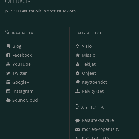
Opetus.tv
Jo 29 900 480 tarjoiltua opetustuokiota.
Seuraa meitä
Taustatiedot
Blogi
Visio
Facebook
Missio
YouTube
Tekijät
Twitter
Ohjeet
Google+
Käyttöehdot
Instagram
Päivitykset
SoundCloud
Ota yhteyttä
Palautekaavake
morjes@opetus.tv
050 378 5215