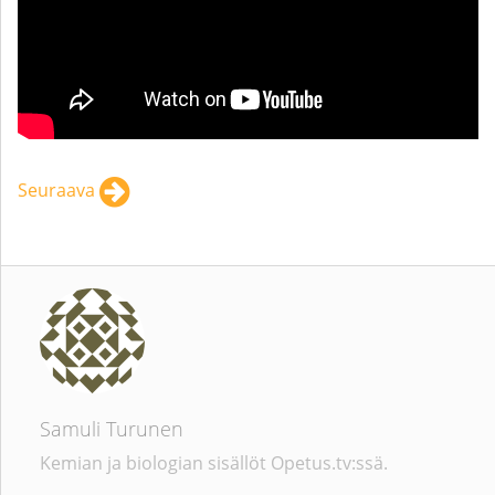
Seuraava
Samuli Turunen
Kemian ja biologian sisällöt Opetus.tv:ssä.