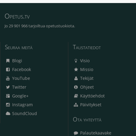
Opetus.tv
Jo 29 901 966 tarjoiltua opetustuokiota.
Seuraa meitä
Taustatiedot
Blogi
Visio
Facebook
Missio
YouTube
Tekijät
Twitter
Ohjeet
Google+
Käyttöehdot
Instagram
Päivitykset
SoundCloud
Ota yhteyttä
Palautekaavake