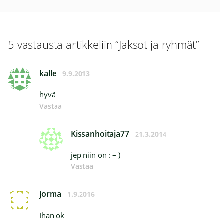
5 vastausta artikkeliin “Jaksot ja ryhmät”
kalle
9.9.2013
hyvä
Vastaa
Kissanhoitaja77
21.3.2014
jep niin on : – )
Vastaa
jorma
1.9.2016
Ihan ok