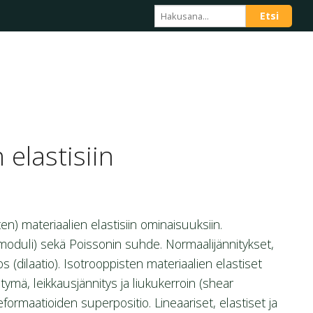
 elastisiin
) materiaalien elastisiin ominaisuuksiin.
oduli) sekä Poissonin suhde. Normaalijännitykset,
(dilaatio). Isotrooppisten materiaalien elastiset
ymä, leikkausjännitys ja liukukerroin (shear
ormaatioiden superpositio. Lineaariset, elastiset ja