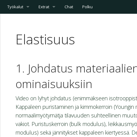
Työkalut
Extrat
Chat
Polku
Elastisuus
Johdatus materiaalien
ominaisuuksiin
Video on lyhyt johdatus (enimmäkseen isotrooppisten
Kappaleen puristaminen ja kimmokerroin (Youngin m
normaalimyötymätja tilavuuden suhteellinen muutos 
vakiot. Puristuskerroin (bulk modulus), leikkausmyöt
modulus) sekä jännitykset kappaleen kiertyessä. Def