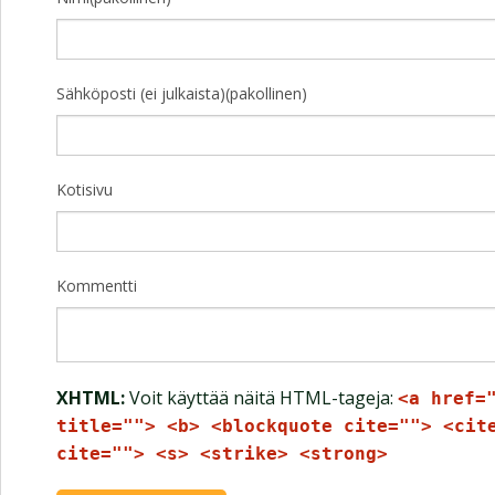
Sähköposti (ei julkaista)(pakollinen)
Kotisivu
Kommentti
XHTML:
Voit käyttää näitä HTML-tageja:
<a href=
title=""> <b> <blockquote cite=""> <cit
cite=""> <s> <strike> <strong>