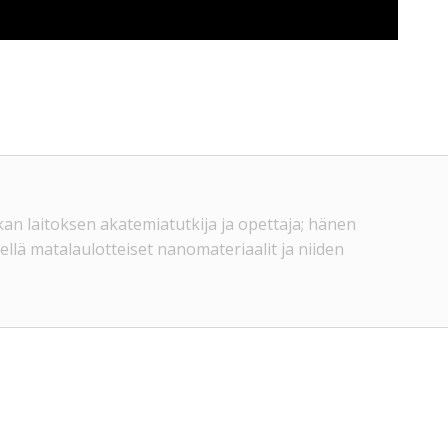
kan laitoksen akatemiatutkija ja opettaja; hänen
llä matalaulotteiset nanomateriaalit ja niiden