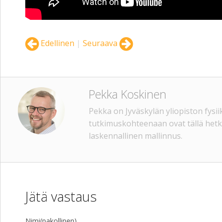
Edellinen
|
Seuraava
Pekka Koskinen
Pekka on Jyväskylän yliopiston fysii
tutkimuskohteenaan ovat tällä hetke
laskennallinen mallinnus.
Jätä vastaus
Nimi(pakollinen)