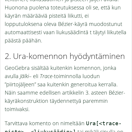
Huonona puolena toteutuksessa oli se, että kun
käyrän määrääviä pisteitä liikutti, ei
lopputuloksena oleva Bézier-käyrä muodostunut
automaattisesti vaan liukusäädintä t täytyi liikutella
päästä päähän.
Ura-komennon hyödyntäminen
GeoGebra sisältää kuitenkin komennon, jonka
avulla
Jälki
– eli
Trace
-toiminnolla luodun
”piirtojäljeen” saa kuitenkin generoitua kerralla.
Näin saamme edellisen artikkelin 3. asteen Bézier-
käyräkonstruktion täydennettyä paremmin
toimivaksi.
Tarvittava komento on nimeltään
Ura[<trace-
tai mikäli sinulla on