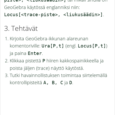
piste>, <liukusäädin>]
GeoGebra käytössä englanniksi niin:
.
Locus[<trace-piste>, <liukusäädin>]
Tehtävät
Kirjoita GeoGebra-ikkunan alareunan
komentoriville:
(engl.
)
Ura[P,t]
Locus[P,t]
ja paina
.
Enter
Klikkaa pistettä
hiiren kakkospainikkeella ja
P
poista jäljen (trace) näyttö käytöstä.
Tutki havainnollistuksen toimintaa siirtelemällä
kontrollipisteitä
ja
.
A, B, C
D