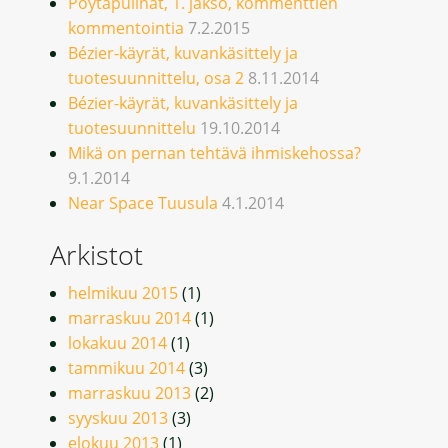
Pöytäpulinat, 1. jakso, kommenttien
kommentointia
7.2.2015
Bézier-käyrät, kuvankäsittely ja
tuotesuunnittelu, osa 2
8.11.2014
Bézier-käyrät, kuvankäsittely ja
tuotesuunnittelu
19.10.2014
Mikä on pernan tehtävä ihmiskehossa?
9.1.2014
Near Space Tuusula
4.1.2014
Arkistot
helmikuu 2015
(1)
marraskuu 2014
(1)
lokakuu 2014
(1)
tammikuu 2014
(3)
marraskuu 2013
(2)
syyskuu 2013
(3)
elokuu 2013
(1)