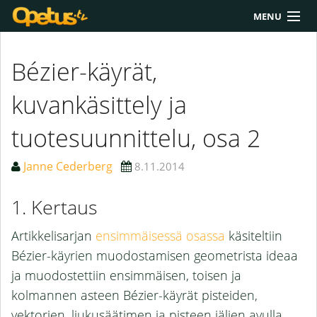
MENU
Yliopisto/AMK
Bézier-käyrät,
Lukio
kuvankäsittely ja
Yläkoulu
tuotesuunnittelu, osa 2
Työkalut
Janne Cederberg
8.11.2014
Extrat
Kertaus
Chat
Artikkelisarjan
ensimmäisessä osassa
käsiteltiin
Polku
Bézier-käyrien muodostamisen geometrista ideaa
ja muodostettiin ensimmäisen, toisen ja
kolmannen asteen Bézier-käyrät pisteiden,
vektorien, liukusäätimen ja pisteen jäljen avulla.