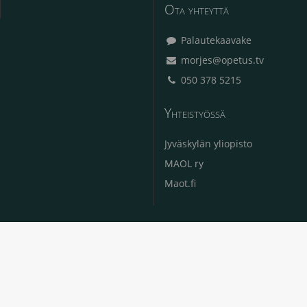
Ota yhteyttä
Palautekaavake
morjes@opetus.tv
050 378 5215
Yhteistyössä
Jyväskylän yliopisto
MAOL ry
Maot.fi