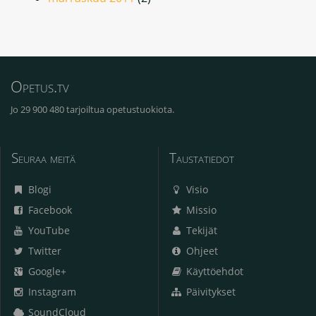
Opetus.tv
Jo 29 900 480 tarjoiltua opetustuokiota.
Seuraa meitä
Taustatiedot
Blogi
Visio
Facebook
Missio
YouTube
Tekijät
Twitter
Ohjeet
Google+
Käyttöehdot
Instagram
Päivitykset
SoundCloud