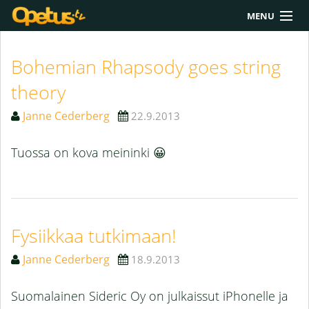
MENU
Yliopisto/AMK
Bohemian Rhapsody goes string
Lukio
theory
Yläkoulu
Janne Cederberg
22.9.2013
Työkalut
Tuossa on kova meininki 😀
Extrat
Chat
Polku
Fysiikkaa tutkimaan!
Janne Cederberg
18.9.2013
Suomalainen Sideric Oy on julkaissut iPhonelle ja