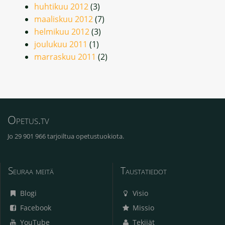
huhtikuu 2012
(3)
maaliskuu 2012
(7)
helmikuu 2012
(3)
joulukuu 2011
(1)
marraskuu 2011
(2)
Opetus.tv
Jo 29 901 966 tarjoiltua opetustuokiota.
Seuraa meitä
Taustatiedot
Blogi
Visio
Facebook
Missio
YouTube
Tekijät