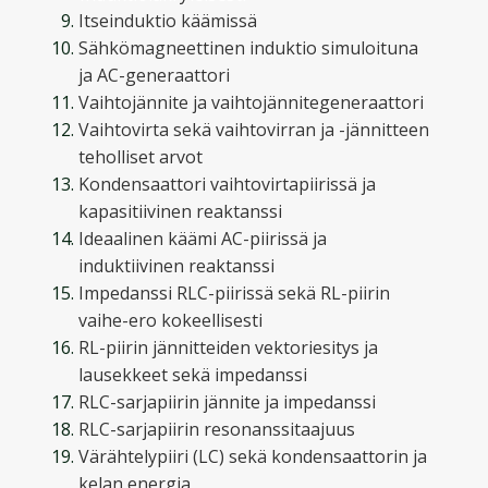
Itseinduktio käämissä
Sähkömagneettinen induktio simuloituna
ja AC-generaattori
Vaihtojännite ja vaihtojännitegeneraattori
Vaihtovirta sekä vaihtovirran ja -jännitteen
teholliset arvot
Kondensaattori vaihtovirtapiirissä ja
kapasitiivinen reaktanssi
Ideaalinen käämi AC-piirissä ja
induktiivinen reaktanssi
Impedanssi RLC-piirissä sekä RL-piirin
vaihe-ero kokeellisesti
RL-piirin jännitteiden vektoriesitys ja
lausekkeet sekä impedanssi
RLC-sarjapiirin jännite ja impedanssi
RLC-sarjapiirin resonanssitaajuus
Värähtelypiiri (LC) sekä kondensaattorin ja
kelan energia