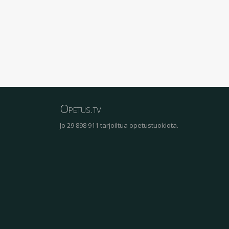
Opetus.tv
Jo 29 898 911 tarjoiltua opetustuokiota.