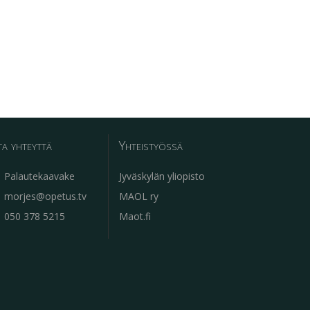
a yhteyttä
Yhteistyössä
Palautekaavake
Jyväskylän yliopisto
morjes@opetus.tv
MAOL ry
050 378 5215
Maot.fi