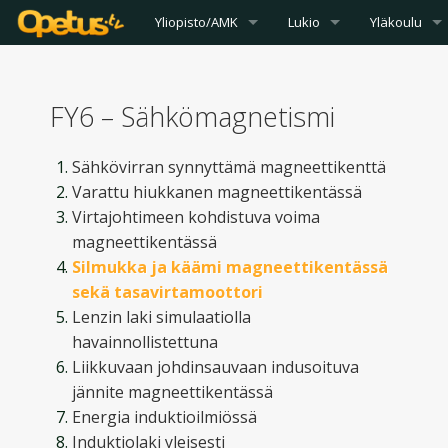
Yliopisto/AMK
Lukio
Yläkoulu
FY6 – Sähkömagnetismi
Sähkövirran synnyttämä magneettikenttä
Varattu hiukkanen magneettikentässä
Virtajohtimeen kohdistuva voima
magneettikentässä
Silmukka ja käämi magneettikentässä
sekä tasavirtamoottori
Lenzin laki simulaatiolla
havainnollistettuna
Liikkuvaan johdinsauvaan indusoituva
jännite magneettikentässä
Energia induktioilmiössä
Induktiolaki yleisesti