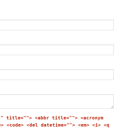
"" title=""> <abbr title=""> <acronym
e> <code> <del datetime=""> <em> <i> <q