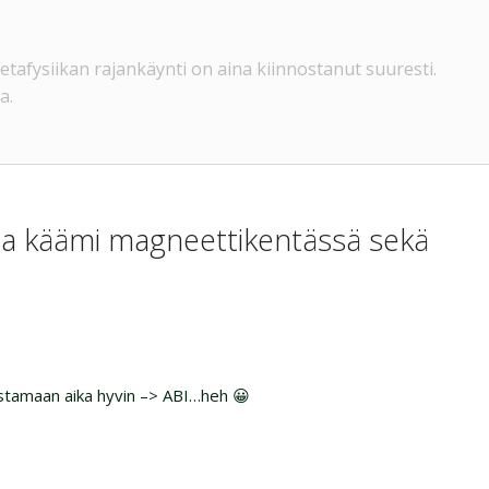
a metafysiikan rajankäynti on aina kiinnostanut suuresti.
a.
a ja käämi magneettikentässä sekä
stamaan aika hyvin –> ABI…heh 😀