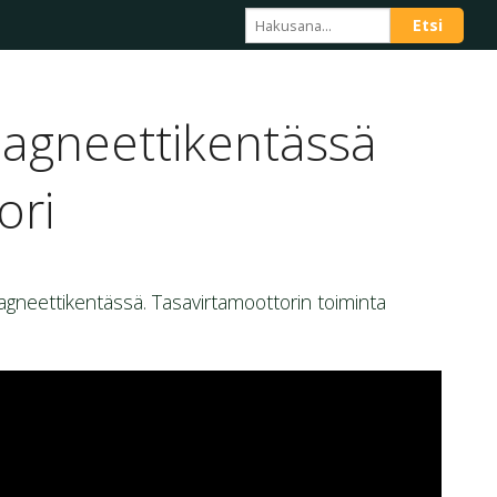
magneettikentässä
ori
gneettikentässä. Tasavirtamoottorin toiminta