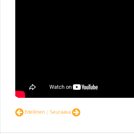
Edellinen
|
Seuraava