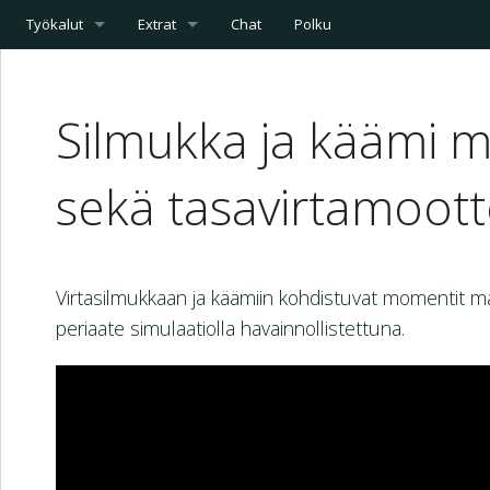
Työkalut
Extrat
Chat
Polku
Silmukka ja käämi 
sekä tasavirtamoott
Virtasilmukkaan ja käämiin kohdistuvat momentit ma
periaate simulaatiolla havainnollistettuna.