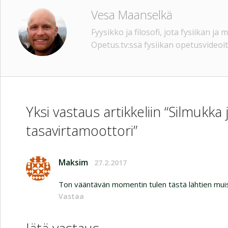
Vesa Maanselkä
Fyysikko ja filosofi, jota fysiikan j
Opetus.tv:ssä fysiikan opetusvideoit
Yksi vastaus artikkeliin “Silmukk
tasavirtamoottori”
Maksim
27.2.2017
Ton vääntävän momentin tulen tästä lähtien mui
Vastaa