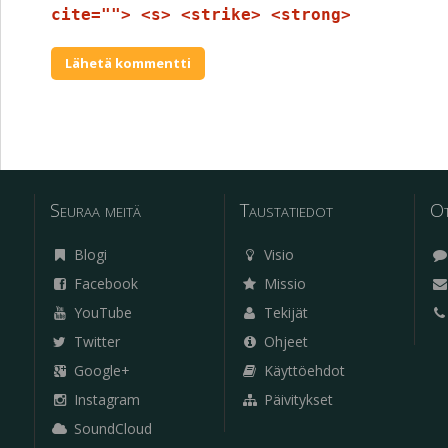
cite=""> <s> <strike> <strong>
Seuraa meitä
Taustatiedot
Ot
Blogi
Visio
Facebook
Missio
YouTube
Tekijät
Twitter
Ohjeet
Google+
Käyttöehdot
Instagram
Päivitykset
SoundCloud