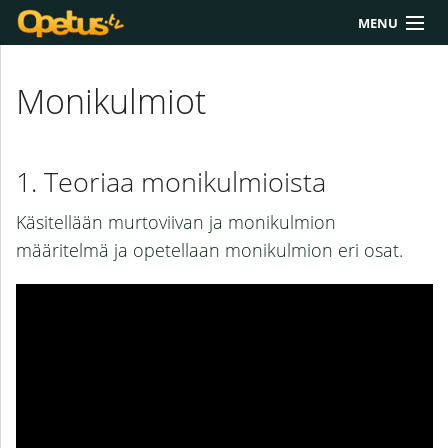
MENU
Yliopisto/AMK
Monikulmiot
Lukio
Yläkoulu
Teoriaa monikulmioista
Työkalut
Käsitellään murtoviivan ja monikulmion
Extrat
määritelmä ja opetellaan monikulmion eri osat.
Chat
Polku