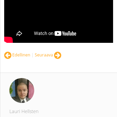
Edellinen
|
Seuraava
Lauri Hellsten