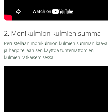
Monikulmion kulmien summa
Perustellaan monikulmion kulmien summan kaava
ja harjoitellaan sen käyttöä tuntemattomien
kulmien ratkaisemisessa.