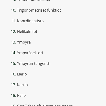
Trigonometriset funktiot
Koordinaatisto
Nelikulmiot
Ympyrä
Ympyräsektori
Ympyrän tangentti
Lieriö
Kartio
Pallo
GeoGebra-ohjelman perusteita