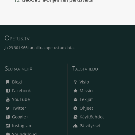
Opetus.tv
Jo 29 901 966 tarjoiltua opetustuokiota.
Seuraa meitä
Taustatiedot
Blogi
Visio
Facebook
Missio
YouTube
Tekijät
Twitter
Ohjeet
Google+
Käyttöehdot
Instagram
Päivitykset
SoundCloud