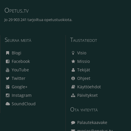
Opetus.tv
Jo 29 903 241 tarjoiltua opetustuokiota.
Seuraa meitä
Taustatiedot
Blogi
Visio
Facebook
Missio
YouTube
Tekijät
Twitter
Ohjeet
Google+
Käyttöehdot
Instagram
Päivitykset
SoundCloud
Ota yhteyttä
Palautekaavake
morjes@opetus.tv