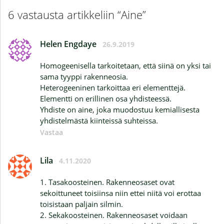
6 vastausta artikkeliin “Aine”
Helen Engdaye
26.9.2019
Homogeenisella tarkoitetaan, että siinä on yksi tai
sama tyyppi rakenneosia.
Heterogeeninen tarkoittaa eri elementtejä.
Elementti on erillinen osa yhdisteessä.
Yhdiste on aine, joka muodostuu kemiallisesta
yhdistelmästä kiinteissä suhteissa.
Vastaa
Lila
4.11.2020
1. Tasakoosteinen. Rakenneosaset ovat
sekoittuneet toisiinsa niin ettei niitä voi erottaa
toisistaan paljain silmin.
2. Sekakoosteinen. Rakenneosaset voidaan