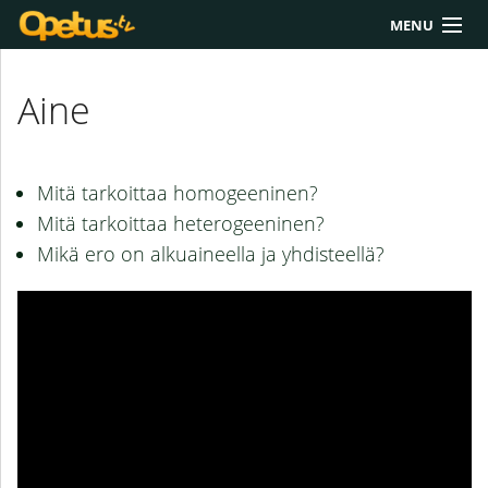
MENU
Yliopisto/AMK
Aine
Lukio
Yläkoulu
Mitä tarkoittaa homogeeninen?
Työkalut
Mitä tarkoittaa heterogeeninen?
Mikä ero on alkuaineella ja yhdisteellä?
Extrat
Chat
Polku