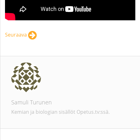
Seuraava
Samuli Turunen
Kemian ja biologian sisällöt Opetus.tv:ssä.