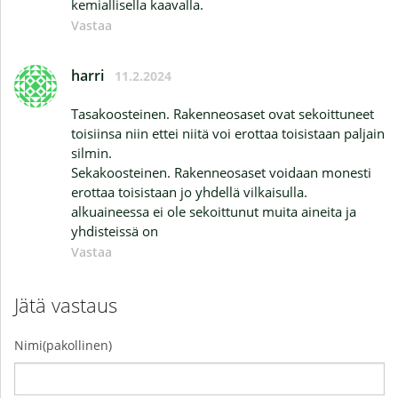
kemiallisella kaavalla.
Vastaa
harri
11.2.2024
Tasakoosteinen. Rakenneosaset ovat sekoittuneet
toisiinsa niin ettei niitä voi erottaa toisistaan paljain
silmin.
Sekakoosteinen. Rakenneosaset voidaan monesti
erottaa toisistaan jo yhdellä vilkaisulla.
alkuaineessa ei ole sekoittunut muita aineita ja
yhdisteissä on
Vastaa
Jätä vastaus
Nimi(pakollinen)