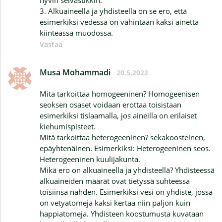
hyvin selvästikkin.
3. Alkuaineella ja yhdisteellä on se ero, että
esimerkiksi vedessä on vähintään kaksi ainetta
kiinteässä muodossa.
Vastaa
Musa Mohammadi
20.5.2022
Mitä tarkoittaa homogeeninen? Homogeenisen
seoksen osaset voidaan erottaa toisistaan
esimerkiksi tislaamalla, jos aineilla on erilaiset
kiehumispisteet.
Mitä tarkoittaa heterogeeninen? sekakoosteinen,
epäyhtenäinen. Esimerkiksi: Heterogeeninen seos.
Heterogeeninen kuulijakunta.
Mikä ero on alkuaineella ja yhdisteellä? Yhdisteessä
alkuaineiden määrät ovat tietyssä suhteessa
toisiinsa nähden. Esimerkiksi vesi on yhdiste, jossa
on vetyatomeja kaksi kertaa niin paljon kuin
happiatomeja. Yhdisteen koostumusta kuvataan