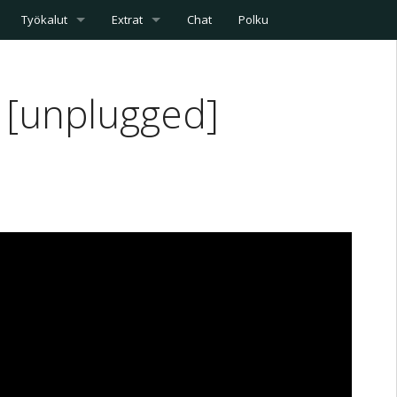
Työkalut
Extrat
Chat
Polku
i [unplugged]