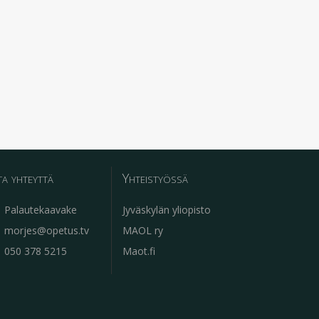
a yhteyttä
Yhteistyössä
Palautekaavake
Jyväskylän yliopisto
morjes@opetus.tv
MAOL ry
050 378 5215
Maot.fi