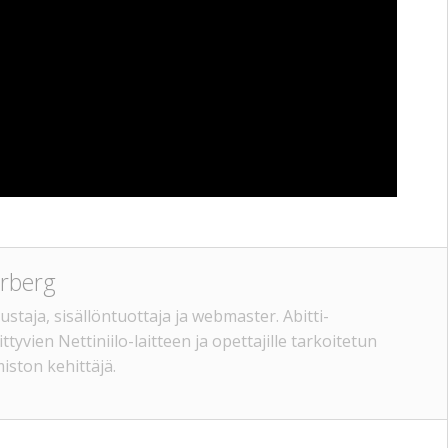
rberg
ustaja, sisällöntuottaja ja webmaster. Abitti-
ittyvien Nettiniilo-laitteen ja opettajille tarkoitetun
miston kehittäjä.