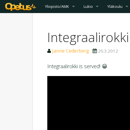
Yliopisto/AMK
Lukio
Yläkoulu
Integraalirokk
Janne Cederberg
20.3.2012
Integraalirokki is served! 😀