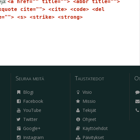
eja:
<a href="" title=""> <abbr title="">
kquote cite=""> <cite> <code> <del
e=""> <s> <strike> <strong>
Seuraa meitä
Taustatiedot
Ot
Blogi
Visio
Facebook
Missio
YouTube
Tekijät
Twitter
Ohjeet
Google+
Käyttöehdot
Instagram
Päivitykset