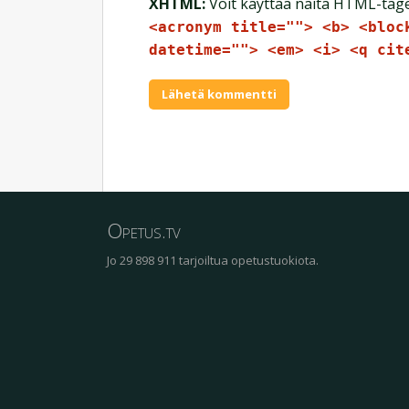
XHTML:
Voit käyttää näitä HTML-tag
<acronym title=""> <b> <bloc
datetime=""> <em> <i> <q cit
Opetus.tv
Jo 29 898 911 tarjoiltua opetustuokiota.