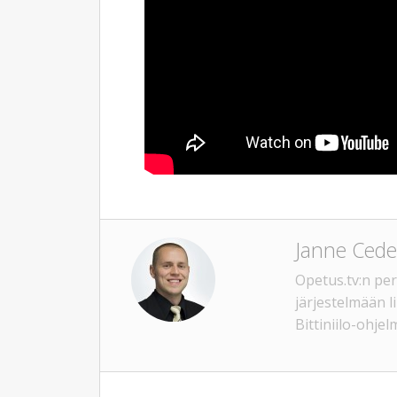
Janne Cede
Opetus.tv:n per
järjestelmään li
Bittiniilo-ohjel