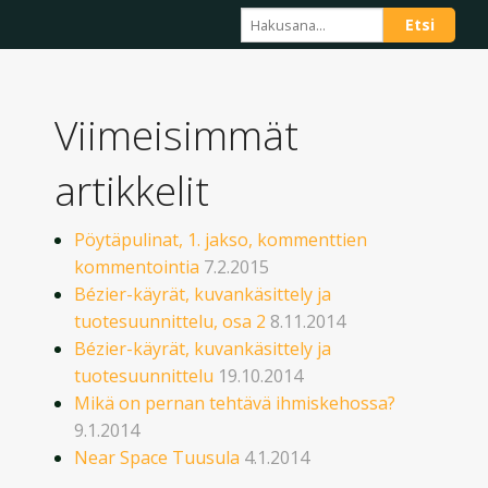
Viimeisimmät
artikkelit
Pöytäpulinat, 1. jakso, kommenttien
kommentointia
7.2.2015
Bézier-käyrät, kuvankäsittely ja
tuotesuunnittelu, osa 2
8.11.2014
Bézier-käyrät, kuvankäsittely ja
tuotesuunnittelu
19.10.2014
Mikä on pernan tehtävä ihmiskehossa?
9.1.2014
Near Space Tuusula
4.1.2014