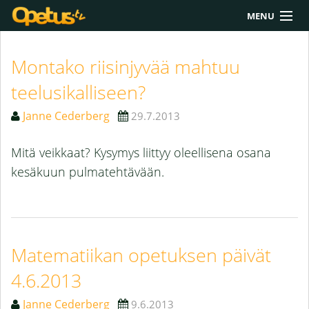
MENU
Yliopisto/AMK
Montako riisinjyvää mahtuu
Lukio
teelusikalliseen?
Yläkoulu
Janne Cederberg
29.7.2013
Työkalut
Mitä veikkaat? Kysymys liittyy oleellisena osana
Extrat
kesäkuun pulmatehtävään.
Chat
Polku
Matematiikan opetuksen päivät
4.6.2013
Janne Cederberg
9.6.2013