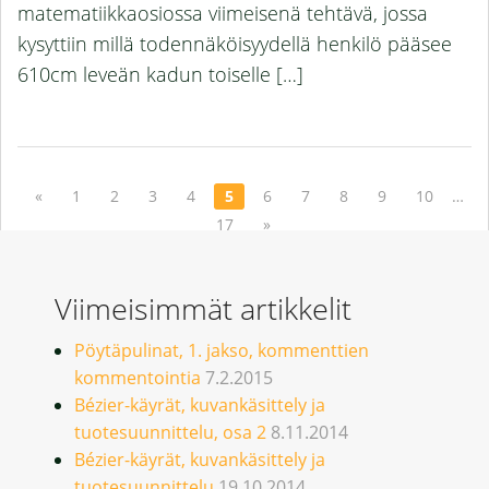
matematiikkaosiossa viimeisenä tehtävä, jossa
kysyttiin millä todennäköisyydellä henkilö pääsee
610cm leveän kadun toiselle […]
«
1
2
3
4
5
6
7
8
9
10
…
17
»
Viimeisimmät artikkelit
Pöytäpulinat, 1. jakso, kommenttien
kommentointia
7.2.2015
Bézier-käyrät, kuvankäsittely ja
tuotesuunnittelu, osa 2
8.11.2014
Bézier-käyrät, kuvankäsittely ja
tuotesuunnittelu
19.10.2014