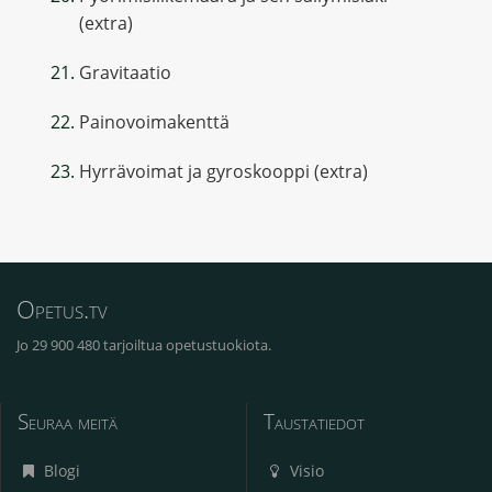
(extra)
Gravitaatio
Painovoimakenttä
Hyrrävoimat ja gyroskooppi (extra)
Opetus.tv
Jo 29 900 480 tarjoiltua opetustuokiota.
Seuraa meitä
Taustatiedot
Blogi
Visio