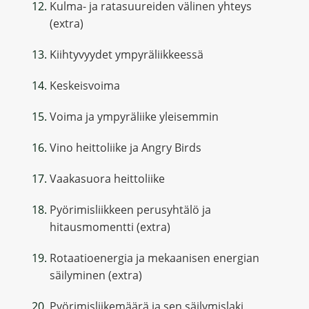
Kulma- ja ratasuureiden välinen yhteys
(extra)
Kiihtyvyydet ympyräliikkeessä
Keskeisvoima
Voima ja ympyräliike yleisemmin
Vino heittoliike ja Angry Birds
Vaakasuora heittoliike
Pyörimisliikkeen perusyhtälö ja
hitausmomentti (extra)
Rotaatioenergia ja mekaanisen energian
säilyminen (extra)
Pyörimisliikemäärä ja sen säilymislaki