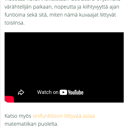
värähtelijän paikaan, nopeutta ja kiihtyvyyttä ajan
funtioina sekä sitä, miten nämä kuvaajat liittyvät
toisiinsa.
Katso myös
sinifunktioon liittyvää asiaa
matematiikan puolelta.