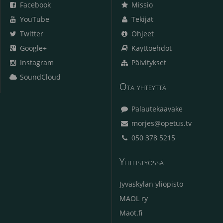
Facebook
Missio
YouTube
Tekijät
Twitter
Ohjeet
Google+
Käyttöehdot
Instagram
Päivitykset
SoundCloud
Ota yhteyttä
Palautekaavake
morjes@opetus.tv
050 378 5215
Yhteistyössä
Jyväskylän yliopisto
MAOL ry
Maot.fi