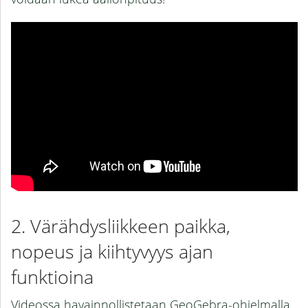
Värähdysliikkeen paikka,
nopeus ja kiihtyvyys ajan
funktioina
Videossa havainnollistetaan GeoGebra-ohjelmalla