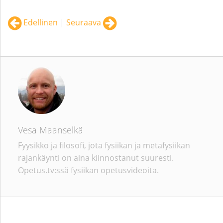
Edellinen
|
Seuraava
Vesa Maanselkä
Fyysikko ja filosofi, jota fysiikan ja metafysiikan
rajankäynti on aina kiinnostanut suuresti.
Opetus.tv:ssä fysiikan opetusvideoita.