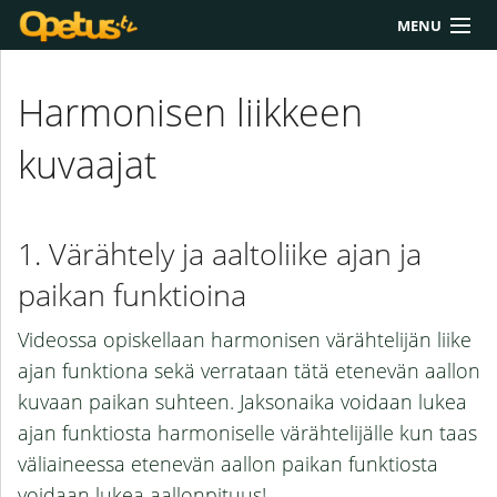
MENU
Yliopisto/AMK
Harmonisen liikkeen
Lukio
kuvaajat
Yläkoulu
Työkalut
Värähtely ja aaltoliike ajan ja
Extrat
paikan funktioina
Chat
Videossa opiskellaan harmonisen värähtelijän liike
Polku
ajan funktiona sekä verrataan tätä etenevän aallon
kuvaan paikan suhteen. Jaksonaika voidaan lukea
ajan funktiosta harmoniselle värähtelijälle kun taas
väliaineessa etenevän aallon paikan funktiosta
voidaan lukea aallonpituus!