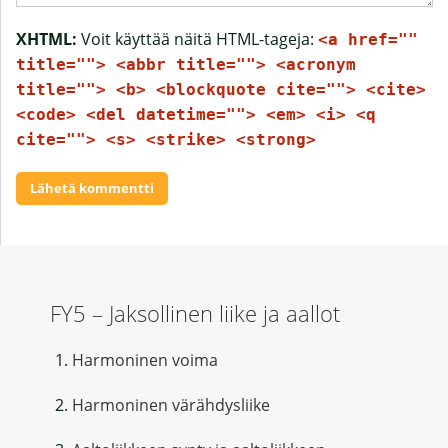
XHTML:
Voit käyttää näitä HTML-tageja:
<a href=""
title=""> <abbr title=""> <acronym
title=""> <b> <blockquote cite=""> <cite>
<code> <del datetime=""> <em> <i> <q
cite=""> <s> <strike> <strong>
FY5 – Jaksollinen liike ja aallot
Harmoninen voima
Harmoninen värähdysliike