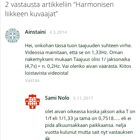
2 vastausta artikkeliin “Harmonisen
liikkeen kuvaajat”
Ainstaini
4.3.2014
Hei, onkohan tässä tuon taajuuden suhteen virhe.
Videossa mainitaan, että se on 1,33Hz. Oman
näkemykseni mukaan Taajuus olisi 1/ jaksonaika
(4,7s) = n. 0,2Hz. Vai olenko aivan väärästä. Kiitos
loistavista videoista!
Vastaa
Sami Nolo
5.11.2017
olet aivan oikeassa koska jakson aika T on
1/f eli 1/1,33 ja tämä on 0,7518….. eli ei
pidä alkuunsakkaan paikkaansa. neljä
vuotta kulunut mutta sait nyt vastauksen
😀