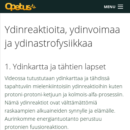
MENU
Yliopisto/AMK
Ydinreaktioita, ydinvoimaa
Lukio
ja ydinastrofysiikkaa
Yläkoulu
Työkalut
Ydinkartta ja tähtien lapset
Extrat
Videossa tutustutaan ydinkarttaa ja tähdissä
Chat
tapahtuviin mielenkiintoisiin ydinreaktioihin kuten
protoni-protoni-ketjuun ja kolmois-alfa-prosessiin.
Polku
Nämä ydinreaktiot ovat välttämättömiä
raskaampien alkuaineiden synnylle ja elämälle.
Aurinkomme energiantuotanto perustuu
protonien fuusioreaktioon.