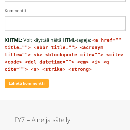
Kommentti
XHTML:
Voit käyttää näitä HTML-tageja:
<a href=""
title=""> <abbr title=""> <acronym
title=""> <b> <blockquote cite=""> <cite>
<code> <del datetime=""> <em> <i> <q
cite=""> <s> <strike> <strong>
FY7 – Aine ja säteily