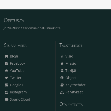
Opetus.tv
Jo 29 898 911 tarjoiltua opetustuokiota.
Seuraa meitä
Taustatiedot
Blogi
Visio
Facebook
Missio
YouTube
Tekijät
Twitter
Ohjeet
Google+
Käyttöehdot
Instagram
Päivitykset
SoundCloud
Ota yhteyttä