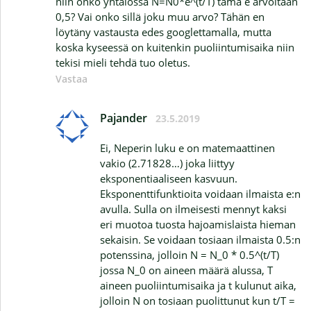
niin onko yhtälössä N=N0*e^(t/T) tämä e arvoltaan
0,5? Vai onko sillä joku muu arvo? Tähän en
löytäny vastausta edes googlettamalla, mutta
koska kyseessä on kuitenkin puoliintumisaika niin
tekisi mieli tehdä tuo oletus.
Vastaa
Pajander
23.5.2019
Ei, Neperin luku e on matemaattinen
vakio (2.71828…) joka liittyy
eksponentiaaliseen kasvuun.
Eksponenttifunktioita voidaan ilmaista e:n
avulla. Sulla on ilmeisesti mennyt kaksi
eri muotoa tuosta hajoamislaista hieman
sekaisin. Se voidaan tosiaan ilmaista 0.5:n
potenssina, jolloin N = N_0 * 0.5^(t/T)
jossa N_0 on aineen määrä alussa, T
aineen puoliintumisaika ja t kulunut aika,
jolloin N on tosiaan puolittunut kun t/T =