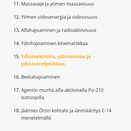
Massavaje ja ytimen massaosuus
Ytimen sidosenergia ja sidososuus
Alfahajoaminen ja radioaktiivisuus
Ydinhajoamisen kinematiikkaa
Ydinreaktioita, ydinvoimaa ja
ydinastrofysiikkaa
Beetahajoaminen
Agentin murha alfa-aktiivisella Po-210
isotoopilla
Jäämies Ötzin kohtalo ja iänmääritys C-14
menetelmällä