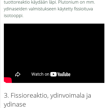
tuottoreaktio käydään läpi. Plutonium on mm.
ydinaseiden valmistukseen käytetty fissioituva
isotooppi.
Fissioreaktio, ydinvoimala ja
ydinase