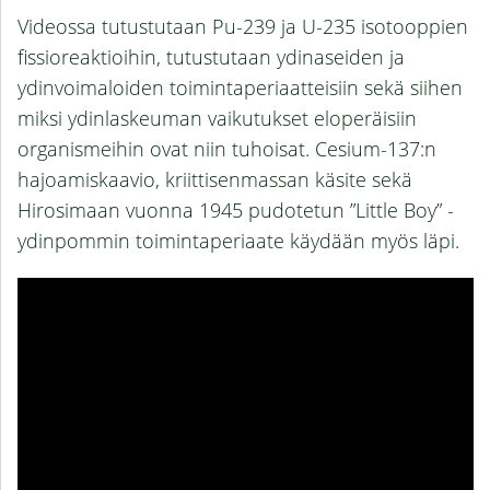
Videossa tutustutaan Pu-239 ja U-235 isotooppien
fissioreaktioihin, tutustutaan ydinaseiden ja
ydinvoimaloiden toimintaperiaatteisiin sekä siihen
miksi ydinlaskeuman vaikutukset eloperäisiin
organismeihin ovat niin tuhoisat. Cesium-137:n
hajoamiskaavio, kriittisenmassan käsite sekä
Hirosimaan vuonna 1945 pudotetun ”Little Boy” -
ydinpommin toimintaperiaate käydään myös läpi.