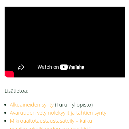
Lisätietoa:
Alkuaineiden synty
(Turun yliopisto)
Avaruuden vetymolekyylit ja tähtien synty
Mikroaaltotaustaustasäteily – kaiku
maailmankaikkeuden syntyhetkistä