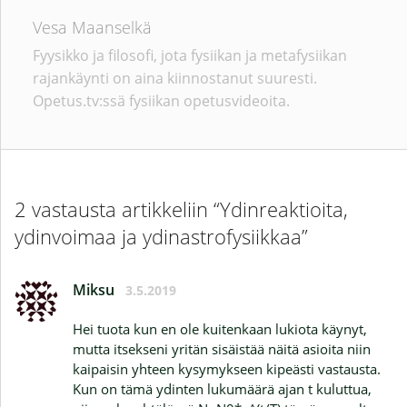
Vesa Maanselkä
Fyysikko ja filosofi, jota fysiikan ja metafysiikan
rajankäynti on aina kiinnostanut suuresti.
Opetus.tv:ssä fysiikan opetusvideoita.
2 vastausta artikkeliin “Ydinreaktioita,
ydinvoimaa ja ydinastrofysiikkaa”
Miksu
3.5.2019
Hei tuota kun en ole kuitenkaan lukiota käynyt,
mutta itsekseni yritän sisäistää näitä asioita niin
kaipaisin yhteen kysymykseen kipeästi vastausta.
Kun on tämä ydinten lukumäärä ajan t kuluttua,