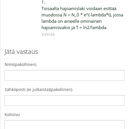
1.
Toisaalta hajoamislaki voidaan esittää
muodossa N = N_0 * e^(-lambda*t), jossa
lambda on aineelle ominainen
hajoamisvakio ja T = ln2/lambda.
Vastaa
Jätä vastaus
Nimi(pakollinen)
Sähköposti (ei julkaista)(pakollinen)
Kotisivu