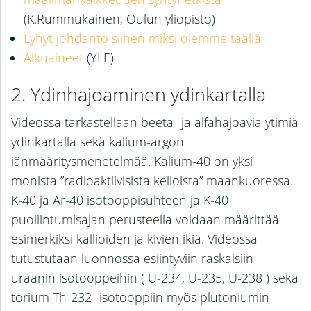
(K.Rummukainen, Oulun yliopisto)
Lyhyt johdanto siihen miksi olemme täällä
Alkuaineet
(YLE)
Ydinhajoaminen ydinkartalla
Videossa tarkastellaan beeta- ja alfahajoavia ytimiä
ydinkartalla sekä kalium-argon
iänmääritysmenetelmää. Kalium-40 on yksi
monista ”radioaktiivisista kelloista” maankuoressa.
K-40 ja Ar-40 isotooppisuhteen ja K-40
puoliintumisajan perusteella voidaan määrittää
esimerkiksi kallioiden ja kivien ikiä. Videossa
tutustutaan luonnossa esiintyviin raskaisiin
uraanin isotooppeihin ( U-234, U-235, U-238 ) sekä
torium Th-232 -isotooppiin myös plutoniumin