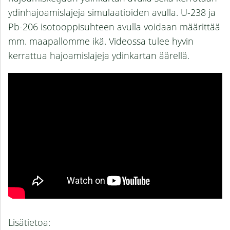
ydinhajoamislajeja simulaatioiden avulla. U-238 ja
Pb-206 isotooppisuhteen avulla voidaan määrittää
mm. maapallomme ikä. Videossa tulee hyvin
kerrattua hajoamislajeja ydinkartan äärellä.
Lisätietoa: