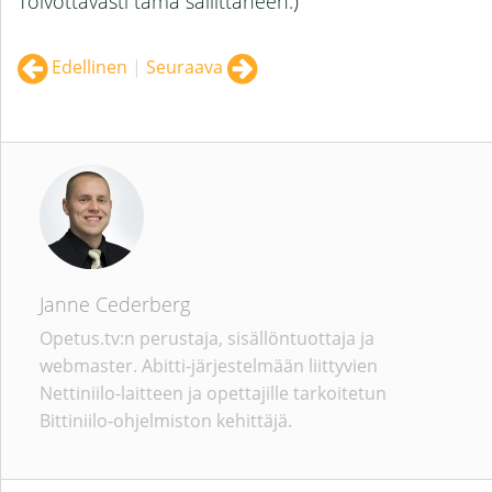
Toivottavasti tämä sallittaneen.)
Edellinen
|
Seuraava
Janne Cederberg
Opetus.tv:n perustaja, sisällöntuottaja ja
webmaster. Abitti-järjestelmään liittyvien
Nettiniilo-laitteen ja opettajille tarkoitetun
Bittiniilo-ohjelmiston kehittäjä.