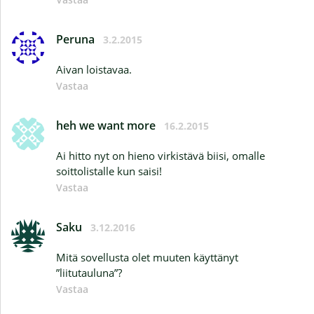
Peruna
3.2.2015
Aivan loistavaa.
Vastaa
heh we want more
16.2.2015
Ai hitto nyt on hieno virkistävä biisi, omalle
soittolistalle kun saisi!
Vastaa
Saku
3.12.2016
Mitä sovellusta olet muuten käyttänyt
”liitutauluna”?
Vastaa