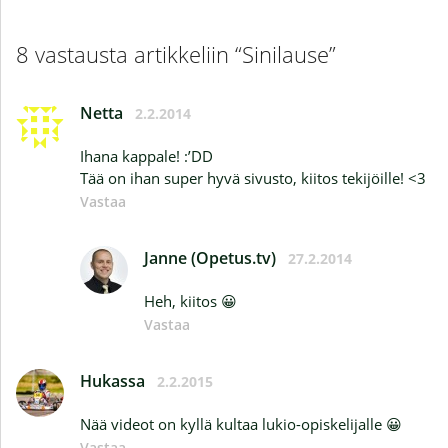
8 vastausta artikkeliin “Sinilause”
Netta
2.2.2014
Ihana kappale! :’DD
Tää on ihan super hyvä sivusto, kiitos tekijöille! <3
Vastaa
Janne (Opetus.tv)
27.2.2014
Heh, kiitos 😀
Vastaa
Hukassa
2.2.2015
Nää videot on kyllä kultaa lukio-opiskelijalle 😀
Vastaa