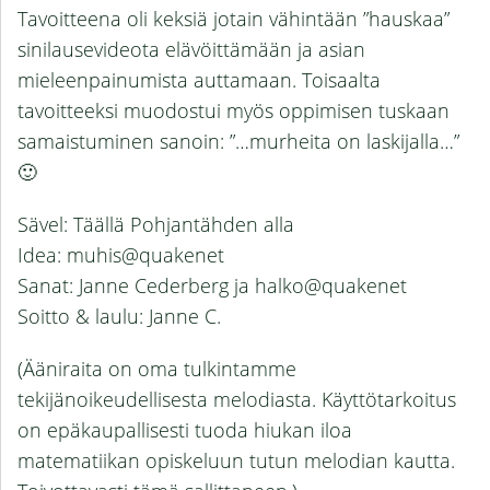
Tavoitteena oli keksiä jotain vähintään ”hauskaa”
sinilausevideota elävöittämään ja asian
mieleenpainumista auttamaan. Toisaalta
tavoitteeksi muodostui myös oppimisen tuskaan
samaistuminen sanoin: ”…murheita on laskijalla…”
🙂
Sävel: Täällä Pohjantähden alla
Idea: muhis@quakenet
Sanat: Janne Cederberg ja halko@quakenet
Soitto & laulu: Janne C.
(Ääniraita on oma tulkintamme
tekijänoikeudellisesta melodiasta. Käyttötarkoitus
on epäkaupallisesti tuoda hiukan iloa
matematiikan opiskeluun tutun melodian kautta.