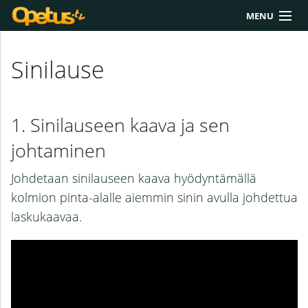
MENU
Yliopisto/AMK
Sinilause
Lukio
Yläkoulu
Sinilauseen kaava ja sen
Työkalut
johtaminen
Extrat
Johdetaan sinilauseen kaava hyödyntämällä
kolmion pinta-alalle aiemmin sinin avulla johdettua
Chat
laskukaavaa.
Polku