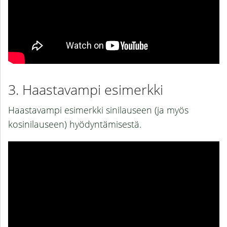
Haastavampi esimerkki
Haastavampi esimerkki sinilauseen (ja myös
kosinilauseen) hyödyntämisestä.