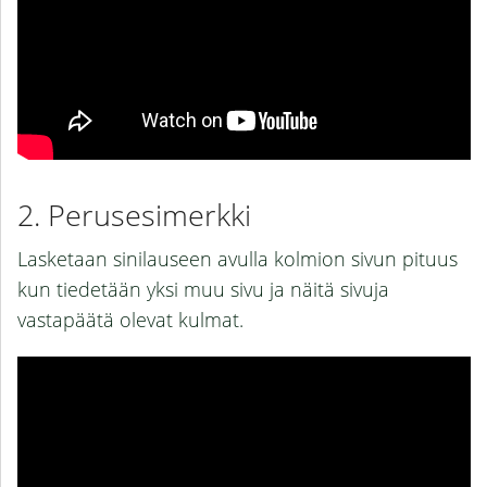
Perusesimerkki
Lasketaan sinilauseen avulla kolmion sivun pituus
kun tiedetään yksi muu sivu ja näitä sivuja
vastapäätä olevat kulmat.