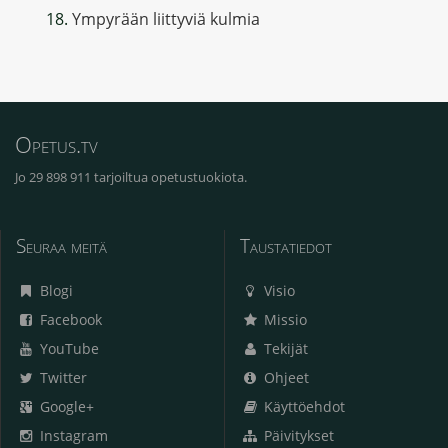
Ympyrään liittyviä kulmia
Opetus.tv
Jo 29 898 911 tarjoiltua opetustuokiota.
Seuraa meitä
Taustatiedot
Blogi
Visio
Facebook
Missio
YouTube
Tekijät
Twitter
Ohjeet
Google+
Käyttöehdot
Instagram
Päivitykset