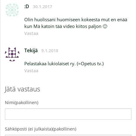
:D
30.1.2017
Olin huolissani huomiseen kokeesta mut en enää
kun Mä katoin tää video kiitos paljon 🙂
Vastaa
Tekijä
9.1.2018
Pelastakaa lukiolaiset ry. (=Opetus tv.)
Vastaa
Jätä vastaus
Nimi(pakollinen)
Sähköposti (ei julkaista)(pakollinen)