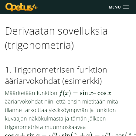
MENU
Yliopisto/AMK
Derivaatan sovelluksia
Lukio
(trigonometria)
Yläkoulu
Työkalut
Trigonometrisen funktion
Extrat
ääriarvokohdat (esimerkki)
Chat
Määritetään funktion
(
)
=
sin
–
cos
f
(
x
)
=
sin
x
–
cos
x
f
x
x
x
Polku
ääriarvokohdat niin, että ensin mietitään mitä
tilanne tarkoittaa yksikköympyrän ja funktion
kuvaajan näkökulmasta ja tämän jälkeen
trigonometristä muunnoskaavaa
–
–
√
√
π
π
cos
±
sin
=
2
⋅
sin
±
=
2
⋅
cos
x
x
x