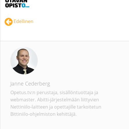
Edellinen
Janne Cederberg
Opetus.tv:n perustaja, sisällöntuottaja ja
webmaster. Abitti-järjestelmään liittyvien
Nettiniilo-laitteen ja opettajille tarkoitetun
Bittiniilo-ohjelmiston kehittäjä.