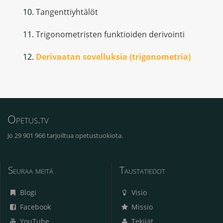
Tangenttiyhtälöt
Trigonometristen funktioiden derivointi
Derivaatan sovelluksia (trigonometria)
Opetus.tv
Jo 29 901 966 tarjoiltua opetustuokiota.
Seuraa meitä
Taustatiedot
Blogi
Visio
Facebook
Missio
YouTube
Tekijät