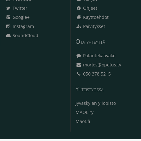
Twitter
Ohjeet
Google+
Käyttöehdot
Instagram
Päivitykset
SoundCloud
Ota yhteyttä
Palautekaavake
morjes@opetus.tv
050 378 5215
Yhteistyössä
Jyväskylän yliopisto
MAOL ry
Maot.fi