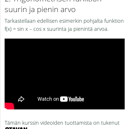
suurin ja pienin arvo
Tarkastellaan edellisen esimerkin pohjalta funktion
f(x) = sin x – cos x suurinta ja pienintä arvoa.
Tämän kurssin videoiden tuottamista on tukenut