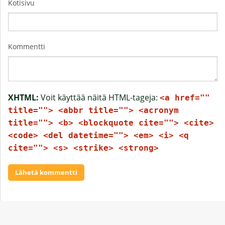
Kotisivu
Kommentti
XHTML:
Voit käyttää näitä HTML-tageja:
<a href=""
title=""> <abbr title=""> <acronym
title=""> <b> <blockquote cite=""> <cite>
<code> <del datetime=""> <em> <i> <q
cite=""> <s> <strike> <strong>