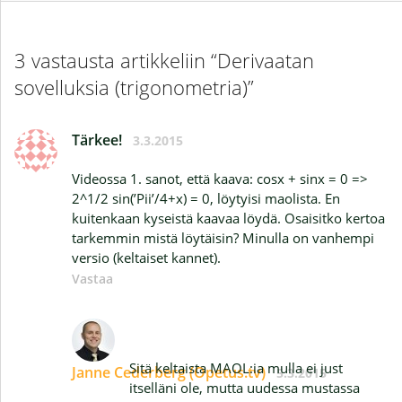
3 vastausta artikkeliin “Derivaatan
sovelluksia (trigonometria)”
Tärkee!
3.3.2015
Videossa 1. sanot, että kaava: cosx + sinx = 0 =>
2^1/2 sin(’Pii’/4+x) = 0, löytyisi maolista. En
kuitenkaan kyseistä kaavaa löydä. Osaisitko kertoa
tarkemmin mistä löytäisin? Minulla on vanhempi
versio (keltaiset kannet).
Vastaa
Sitä keltaista MAOL:ia mulla ei just
Janne Cederberg (Opetus.tv)
5.3.2015
itselläni ole, mutta uudessa mustassa