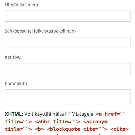
Nimi(pakollinen)
Sähköposti (ei julkaista)(pakollinen)
Kotisivu
Kommentti
XHTML:
Voit käyttää näitä HTML-tageja:
<a href=""
title=""> <abbr title=""> <acronym
title=""> <b> <blockquote cite=""> <cite>