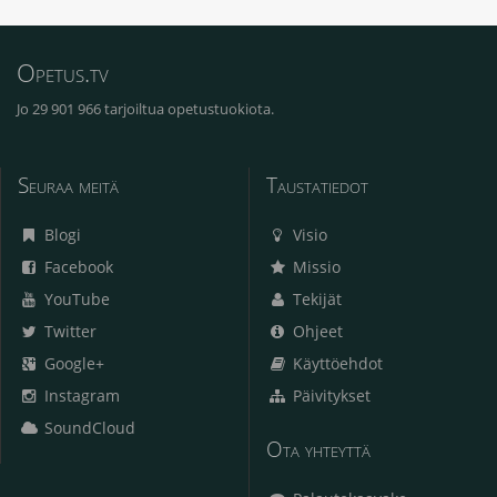
Opetus.tv
Jo 29 901 966 tarjoiltua opetustuokiota.
Seuraa meitä
Taustatiedot
Blogi
Visio
Facebook
Missio
YouTube
Tekijät
Twitter
Ohjeet
Google+
Käyttöehdot
Instagram
Päivitykset
SoundCloud
Ota yhteyttä