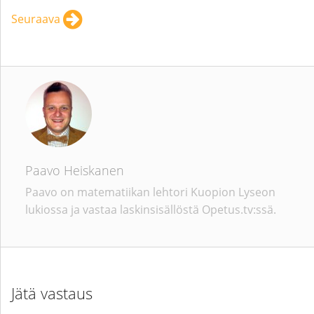
Seuraava
Paavo Heiskanen
Paavo on matematiikan lehtori Kuopion Lyseon
lukiossa ja vastaa laskinsisällöstä Opetus.tv:ssä.
Jätä vastaus