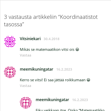
3 vastausta artikkeliin “Koordinaatistot
tasossa”
Vitsiniekari
30.4.2018
Mikäs se matemaatikon vitsi ois 😀
Vastaa
meemikuningatar
16.2.2023
Kerro se vitsi! Ei saa jättää roikkumaan 😀
Vastaa
meemikuningatar
16.2.2023
Eiku veikkaan itse. Oisko ”Matemaatikko