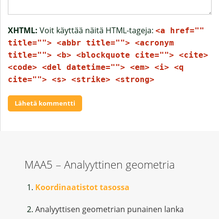
XHTML:
Voit käyttää näitä HTML-tageja:
<a href=""
title=""> <abbr title=""> <acronym
title=""> <b> <blockquote cite=""> <cite>
<code> <del datetime=""> <em> <i> <q
cite=""> <s> <strike> <strong>
MAA5 – Analyyttinen geometria
Koordinaatistot tasossa
Analyyttisen geometrian punainen lanka