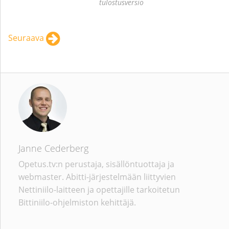
tulostusversio
Seuraava
Janne Cederberg
Opetus.tv:n perustaja, sisällöntuottaja ja
webmaster. Abitti-järjestelmään liittyvien
Nettiniilo-laitteen ja opettajille tarkoitetun
Bittiniilo-ohjelmiston kehittäjä.