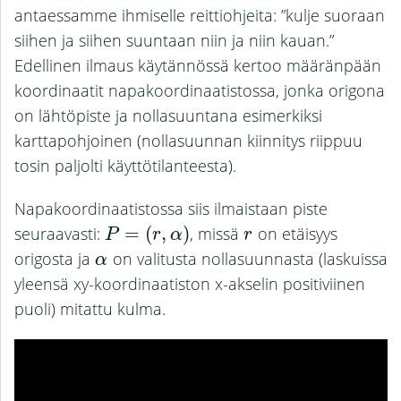
antaessamme ihmiselle reittiohjeita: ”kulje suoraan
siihen ja siihen suuntaan niin ja niin kauan.”
Edellinen ilmaus käytännössä kertoo määränpään
koordinaatit napakoordinaatistossa, jonka origona
on lähtöpiste ja nollasuuntana esimerkiksi
karttapohjoinen (nollasuunnan kiinnitys riippuu
tosin paljolti käyttötilanteesta).
Napakoordinaatistossa siis ilmaistaan piste
seuraavasti:
=
(
,
)
, missä
on etäisyys
P
=
(
r
,
α
)
r
P
r
α
r
origosta ja
on valitusta nollasuunnasta (laskuissa
α
α
yleensä xy-koordinaatiston x-akselin positiviinen
puoli) mitattu kulma.