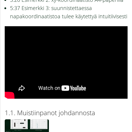
5:37 Esimerkki 3: suunnistettaessa
napakoordinaatistoa tulee käytettyä intuitiivisesti
Muistiinpanot johdannosta