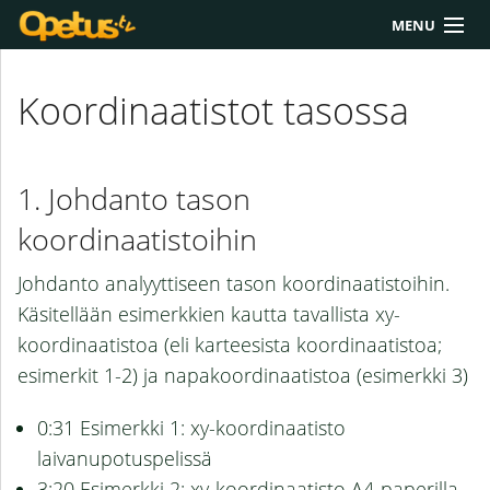
MENU
Yliopisto/AMK
Koordinaatistot tasossa
Lukio
Yläkoulu
Johdanto tason
Työkalut
koordinaatistoihin
Extrat
Johdanto analyyttiseen tason koordinaatistoihin.
Käsitellään esimerkkien kautta tavallista xy-
Chat
koordinaatistoa (eli karteesista koordinaatistoa;
Polku
esimerkit 1-2) ja napakoordinaatistoa (esimerkki 3)
0:31 Esimerkki 1: xy-koordinaatisto
laivanupotuspelissä
3:20 Esimerkki 2: xy-koordinaatisto A4-paperilla