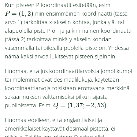
Kun pisteen P koordinaatit esitetään, esim.
=
(
1
,
2
)
niin ensimmäinen koordinaatti (tässä
P
=
(
1
,
2
)
P
arvo 1) tarkoittaa x-akselin kohtaa, jonka ylä- tai
alapuolella piste P on ja jälkimmäinen koordinaatti
(tässä 2) tarkoittaa minkä y-akselin kohdan
vasemmalla tai oikealla puolella piste on. Yhdessä
nämä kaksi arvoa lukitsevat pisteen sijainnin.
Huomaa, että jos koordinaattiarvoista jompi kumpi
tai molemmat ovat desimaalilukuja, käytetään
koordinaattiarvoja toisistaan erottavana merkkinä
sekaannuksen välttämiseksi pilkun sijasta
puolipistettä. Esim.
=
(
1
,
37
;
−
2
,
53
)
.
Q
=
(
1
,
37
;
−
2
,
53
)
Q
Huomaa edelleen, että englantilaiset ja
amerikkalaiset käyttävät desimaalipistettä, ei -
pilkkua. Tällöin em. pisteen Q esitys olisi