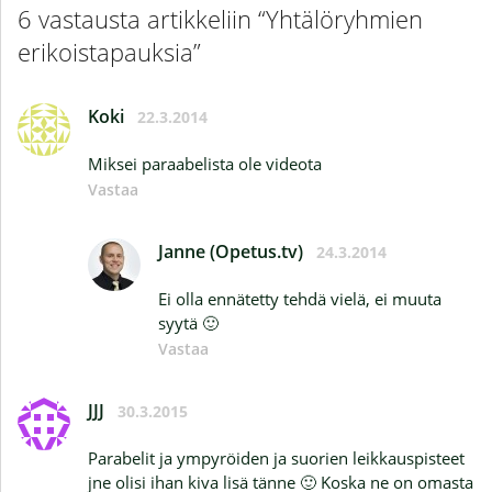
6 vastausta artikkeliin “Yhtälöryhmien
erikoistapauksia”
Koki
22.3.2014
Miksei paraabelista ole videota
Vastaa
Janne (Opetus.tv)
24.3.2014
Ei olla ennätetty tehdä vielä, ei muuta
syytä 🙂
Vastaa
JJJ
30.3.2015
Parabelit ja ympyröiden ja suorien leikkauspisteet
jne olisi ihan kiva lisä tänne 🙂 Koska ne on omasta