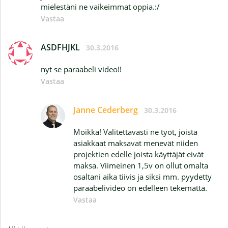
mielestäni ne vaikeimmat oppia.:/
Vastaa
ASDFHJKL
30.3.2016
nyt se paraabeli video!!
Vastaa
Janne Cederberg
30.3.2016
Moikka! Valitettavasti ne työt, joista
asiakkaat maksavat menevät niiden
projektien edelle joista käyttäjät eivät
maksa. Viimeinen 1,5v on ollut omalta
osaltani aika tiivis ja siksi mm. pyydetty
paraabelivideo on edelleen tekemättä.
Vastaa