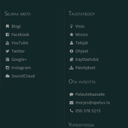
Seuraa meitä
Taustatiedot
Blogi
Visio
Facebook
Missio
YouTube
Tekijät
Twitter
Ohjeet
Google+
Käyttöehdot
Instagram
Päivitykset
SoundCloud
Ota yhteyttä
Palautekaavake
morjes@opetus.tv
050 378 5215
Yhteistyössä