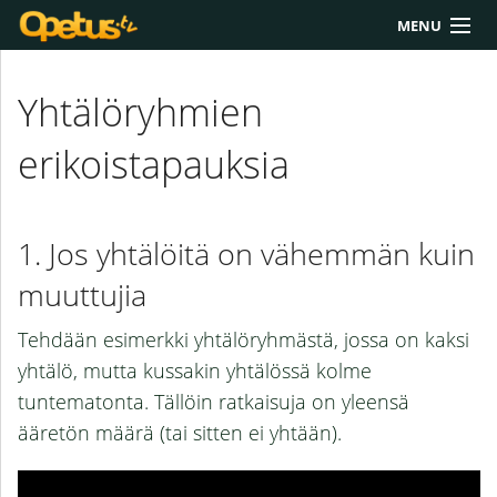
MENU
Yliopisto/AMK
Yhtälöryhmien
Lukio
erikoistapauksia
Yläkoulu
Työkalut
Jos yhtälöitä on vähemmän kuin
Extrat
muuttujia
Chat
Tehdään esimerkki yhtälöryhmästä, jossa on kaksi
Polku
yhtälö, mutta kussakin yhtälössä kolme
tuntematonta. Tällöin ratkaisuja on yleensä
ääretön määrä (tai sitten ei yhtään).