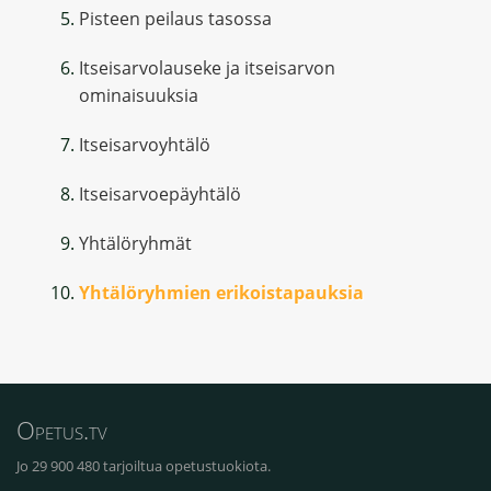
Pisteen peilaus tasossa
Itseisarvolauseke ja itseisarvon
ominaisuuksia
Itseisarvoyhtälö
Itseisarvoepäyhtälö
Yhtälöryhmät
Yhtälöryhmien erikoistapauksia
Opetus.tv
Jo 29 900 480 tarjoiltua opetustuokiota.