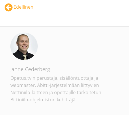
Edellinen
Janne Cederberg
Opetus.tv:n perustaja, sisällöntuottaja ja
webmaster. Abitti-järjestelmään liittyvien
Nettiniilo-laitteen ja opettajille tarkoitetun
Bittiniilo-ohjelmiston kehittäjä.