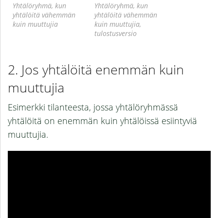
Yhtälöryhmä, kun
Yhtälöryhmä, kun
yhtälöitä vähemmän
yhtälöitä vähemmän
kuin muuttujia
kuin muuttujia,
tulostusversio
Jos yhtälöitä enemmän kuin
muuttujia
Esimerkki tilanteesta, jossa yhtälöryhmässä
yhtälöitä on enemmän kuin yhtälöissä esiintyviä
muuttujia.