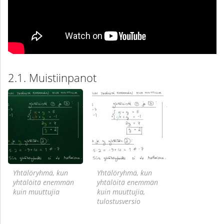
Muistiinpanot
Yhtälöryhmä, kun
Yhtälöryhmä, kun
yhtälöitä enemmän
yhtälöitä enemmän
kuin muuttujia
kuin muuttujia,
tulostusversio