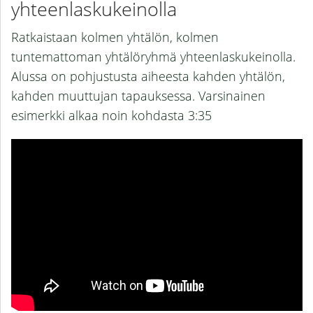
yhteenlaskukeinolla
Ratkaistaan kolmen yhtälön, kolmen
tuntemattoman yhtälöryhmä yhteenlaskukeinolla.
Alussa on pohjustusta aiheesta kahden yhtälön,
kahden muuttujan tapauksessa. Varsinainen
esimerkki alkaa noin kohdasta 3:35