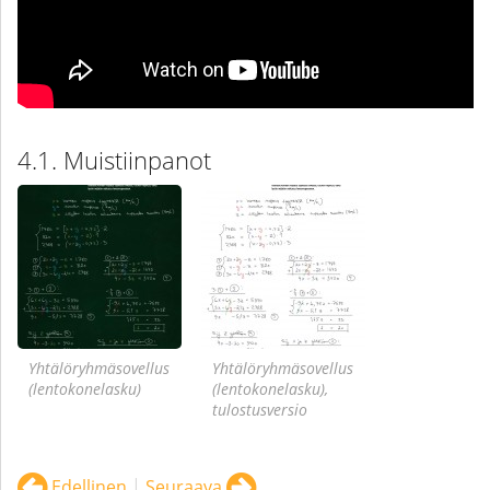
Muistiinpanot
Yhtälöryhmäsovellus
Yhtälöryhmäsovellus
(lentokonelasku)
(lentokonelasku),
tulostusversio
Edellinen
|
Seuraava