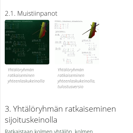
Muistiinpanot
Yhtälöryhmän
Yhtälöryhmän
ratkaiseminen
ratkaiseminen
yhteenlaskukeinolla
yhteenlaskukeinolla,
tulostusversio
Yhtälöryhmän ratkaiseminen
sijoituskeinolla
Ratkaistaan kolmen yhtälön, kolmen