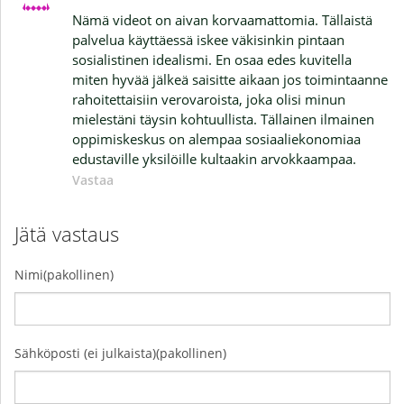
Nämä videot on aivan korvaamattomia. Tällaistä
palvelua käyttäessä iskee väkisinkin pintaan
sosialistinen idealismi. En osaa edes kuvitella
miten hyvää jälkeä saisitte aikaan jos toimintaanne
rahoitettaisiin verovaroista, joka olisi minun
mielestäni täysin kohtuullista. Tällainen ilmainen
oppimiskeskus on alempaa sosiaaliekonomiaa
edustaville yksilöille kultaakin arvokkaampaa.
Vastaa
Jätä vastaus
Nimi(pakollinen)
Sähköposti (ei julkaista)(pakollinen)