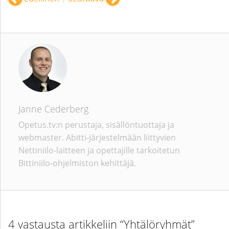
Janne Cederberg
Opetus.tv:n perustaja, sisällöntuottaja ja
webmaster. Abitti-järjestelmään liittyvien
Nettiniilo-laitteen ja opettajille tarkoitetun
Bittiniilo-ohjelmiston kehittäjä.
4 vastausta artikkeliin “Yhtälöryhmät”