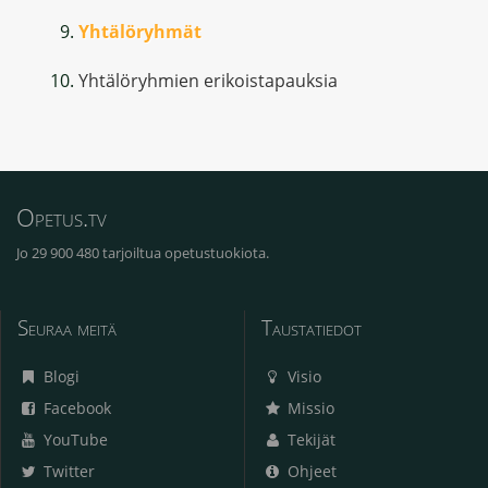
Yhtälöryhmät
Yhtälöryhmien erikoistapauksia
Opetus.tv
Jo 29 900 480 tarjoiltua opetustuokiota.
Seuraa meitä
Taustatiedot
Blogi
Visio
Facebook
Missio
YouTube
Tekijät
Twitter
Ohjeet