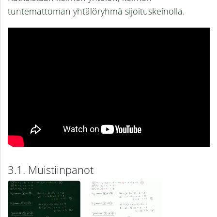
tuntemattoman yhtälöryhmä sijoituskeinolla.
Muistiinpanot