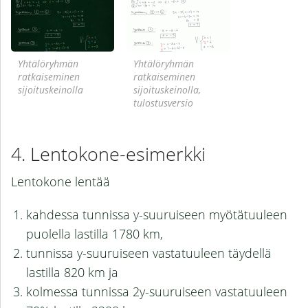
Yhtälöryhmän
Yhtälöryhmän
ratkaiseminen
ratkaiseminen
sijoituskeinolla
sijoituskeinolla,
tulostusversio
Lentokone-esimerkki
Lentokone lentää
kahdessa tunnissa y-suuruiseen myötätuuleen
puolella lastilla 1780 km,
tunnissa y-suuruiseen vastatuuleen täydellä
lastilla 820 km ja
kolmessa tunnissa 2y-suuruiseen vastatuuleen