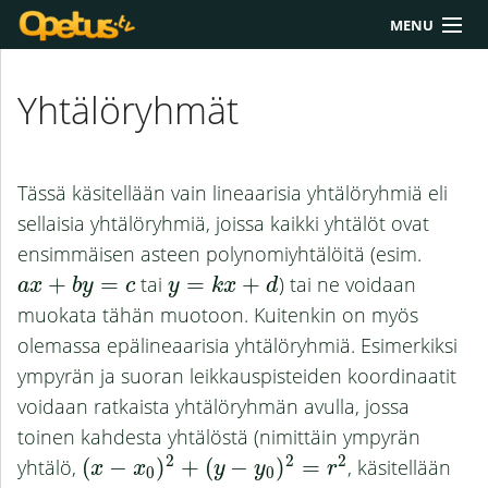
MENU
Yliopisto/AMK
Yhtälöryhmät
Lukio
Yläkoulu
Tässä käsitellään vain lineaarisia yhtälöryhmiä eli
Työkalut
sellaisia yhtälöryhmiä, joissa kaikki yhtälöt ovat
ensimmäisen asteen polynomiyhtälöitä (esim.
Extrat
+
=
tai
=
+
) tai ne voidaan
a
x
+
b
y
=
c
y
=
k
x
+
d
a
x
b
y
c
y
k
x
d
muokata tähän muotoon. Kuitenkin on myös
Chat
olemassa epälineaarisia yhtälöryhmiä. Esimerkiksi
Polku
ympyrän ja suoran leikkauspisteiden koordinaatit
voidaan ratkaista yhtälöryhmän avulla, jossa
toinen kahdesta yhtälöstä (nimittäin ympyrän
2
2
2
yhtälö,
(
−
)
+
(
−
)
=
, käsitellään
(
x
−
x
0
)
2
+
(
y
−
y
0
)
2
=
r
2
x
x
y
y
r
0
0