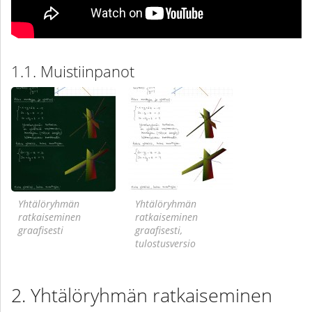
Muistiinpanot
Yhtälöryhmän
Yhtälöryhmän
ratkaiseminen
ratkaiseminen
graafisesti
graafisesti,
tulostusversio
Yhtälöryhmän ratkaiseminen