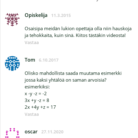
Opiskelija
11.3.2015
Osaisipa meidän lukion opettaja olla niin hauskoja
ja tehokkaita, kuin sinä. Kiitos tästäkin videosta!
Vastaa
Tom
6.10.2017
Olisko mahdollista saada muutama esimerkki
jossa kaksi yhtälöä on saman arvoisia?
esimerkiksi:
x -y -z = -2
3x +y -z = 8
2x +4y +z = 17
Vastaa
oscar
27.11.2020