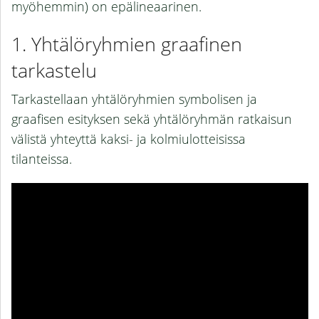
myöhemmin) on epälineaarinen.
Yhtälöryhmien graafinen
tarkastelu
Tarkastellaan yhtälöryhmien symbolisen ja
graafisen esityksen sekä yhtälöryhmän ratkaisun
välistä yhteyttä kaksi- ja kolmiulotteisissa
tilanteissa.