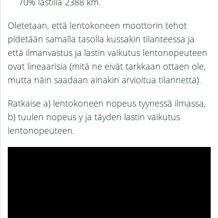
70% lastilla 2388 km.
Oletetaan, että lentokoneen moottorin tehot
pidetään samalla tasolla kussakin tilanteessa ja
että ilmanvastus ja lastin vaikutus lentonopeuteen
ovat lineaarisia (mitä ne eivät tarkkaan ottaen ole,
mutta näin saadaan ainakin arvioitua tilannetta).
Ratkaise a) lentokoneen nopeus tyynessä ilmassa,
b) tuulen nopeus y ja täyden lastin vaikutus
lentonopeuteen.