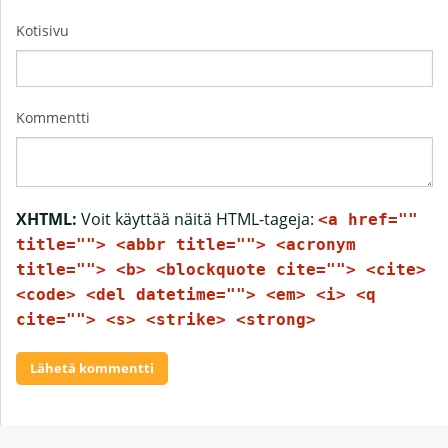
Kotisivu
Kommentti
XHTML:
Voit käyttää näitä HTML-tageja:
<a href=""
title=""> <abbr title=""> <acronym
title=""> <b> <blockquote cite=""> <cite>
<code> <del datetime=""> <em> <i> <q
cite=""> <s> <strike> <strong>