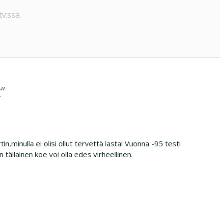
v:ssä.
”
tin,minulla ei olisi ollut tervettä lasta! Vuonna -95 testi
 tällainen koe voi olla edes virheellinen.