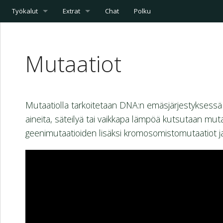
Työkalut
Extrat
Chat
Polku
Mutaatiot
Mutaatiolla tarkoitetaan DNA:n emäsjärjestyksessä 
aineita, säteilyä tai vaikkapa lämpöä kutsutaan mut
geenimutaatioiden lisäksi kromosomistomutaatiot 