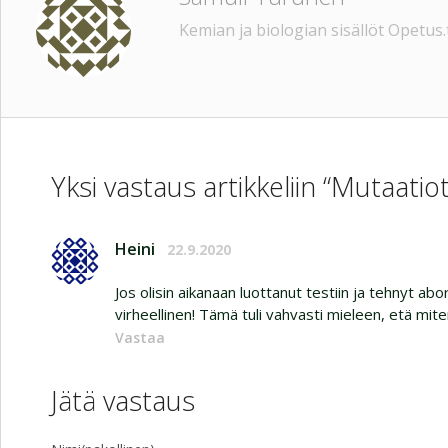
Kemian ja biologian sisällöt Opetus.t
Yksi vastaus artikkeliin “Mutaatiot
Heini
22.9.2020
Jos olisin aikanaan luottanut testiin ja tehnyt abor
virheellinen! Tämä tuli vahvasti mieleen, etä miten
Vastaa
Jätä vastaus