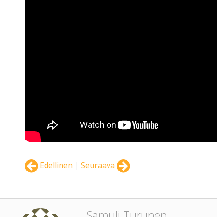
Edellinen
|
Seuraava
Samuli Turunen