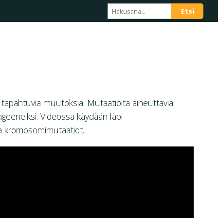
tapahtuvia muutoksia. Mutaatioita aiheuttavia
ageeneiksi. Videossa käydään läpi
ja kromosomimutaatiot.