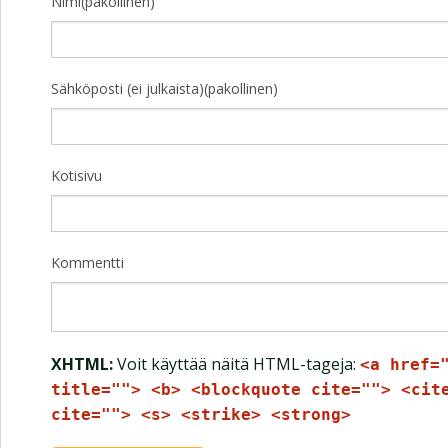
Nimi(pakollinen)
Sähköposti (ei julkaista)(pakollinen)
Kotisivu
Kommentti
XHTML:
Voit käyttää näitä HTML-tageja:
<a href=
title=""> <b> <blockquote cite=""> <cit
cite=""> <s> <strike> <strong>