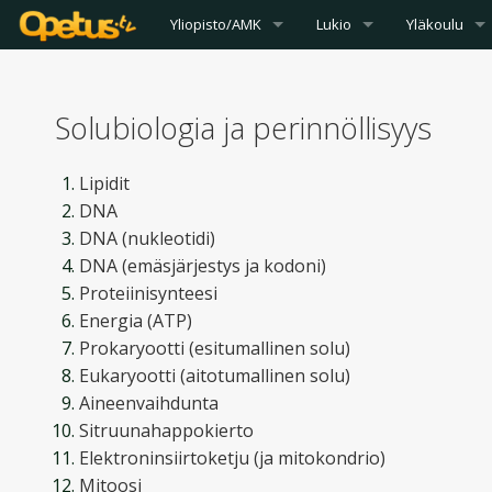
Yliopisto/AMK
Lukio
Yläkoulu
Solubiologia ja perinnöllisyys
Lipidit
DNA
DNA (nukleotidi)
DNA (emäsjärjestys ja kodoni)
Proteiinisynteesi
Energia (ATP)
Prokaryootti (esitumallinen solu)
Eukaryootti (aitotumallinen solu)
Aineenvaihdunta
Sitruunahappokierto
Elektroninsiirtoketju (ja mitokondrio)
Mitoosi