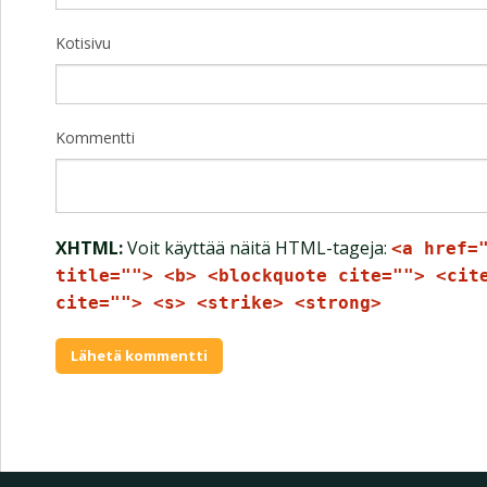
Kotisivu
Kommentti
XHTML:
Voit käyttää näitä HTML-tageja:
<a href=
title=""> <b> <blockquote cite=""> <cit
cite=""> <s> <strike> <strong>