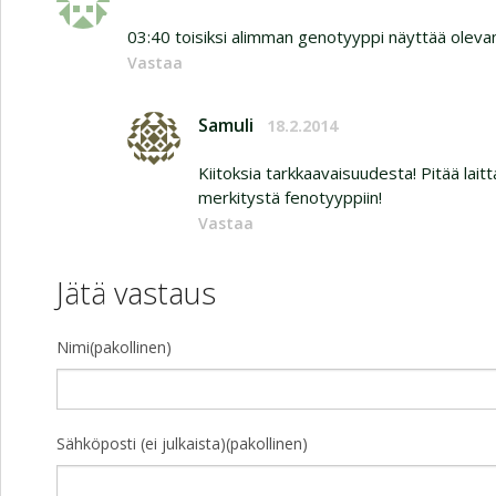
03:40 toisiksi alimman genotyyppi näyttää olevan 
Vastaa
Samuli
18.2.2014
Kiitoksia tarkkaavaisuudesta! Pitää lait
merkitystä fenotyyppiin!
Vastaa
Jätä vastaus
Nimi(pakollinen)
Sähköposti (ei julkaista)(pakollinen)