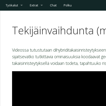
Työkalut
Extrat
Chat
Polku
Tekijäinvaihdunta (
Videossa tutustutaan dihybriditakaisinristeytyksee
sijaitsevatko tutkittavia ominaisuuksia koodaavat g
takaisinristeytyksellä voidaan todeta, tapahtuuko ri