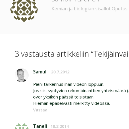
Kemian ja biologian sisällöt Opetus.t
3 vastausta artikkeliin “Tekijäinv
Samuli
20.7.2012
Pieni tarkennus ihan videon loppuun.
Jos siis syntyvien rekombinanttien yhteismäärä (
over yksikön päässä toisistaan.
Hieman epäselvästi merkitty videossa.
Vastaa
Taneli
18.2.2014