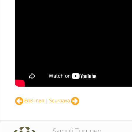
Edellinen
|
Seuraava
Samuli Turunen