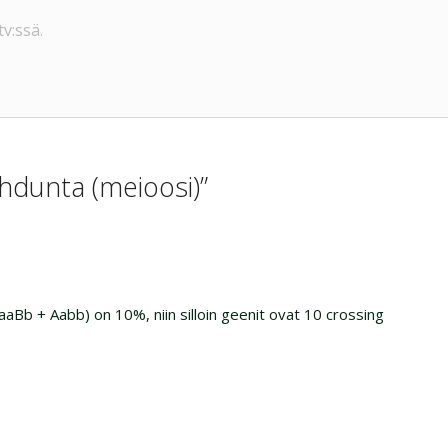
v:ssä.
aihdunta (meioosi)”
aaBb + Aabb) on 10%, niin silloin geenit ovat 10 crossing