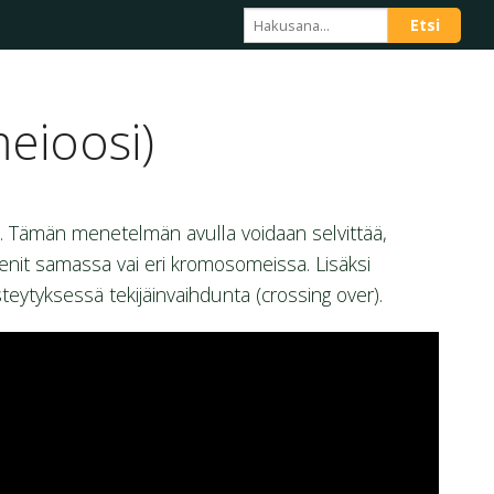
meioosi)
n. Tämän menetelmän avulla voidaan selvittää,
eenit samassa vai eri kromosomeissa. Lisäksi
steytyksessä tekijäinvaihdunta (crossing over).