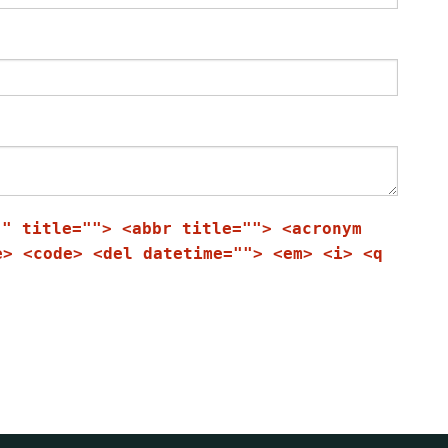
"" title=""> <abbr title=""> <acronym
e> <code> <del datetime=""> <em> <i> <q