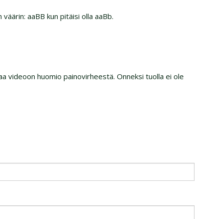
väärin: aaBB kun pitäisi olla aaBb.
taa videoon huomio painovirheestä. Onneksi tuolla ei ole