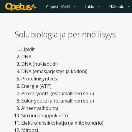
Yliopisto/AMK
Lukio
Yläkoulu
Solubiologia ja perinnöllisyys
Lipidit
DNA
DNA (nukleotidi)
DNA (emäsjärjestys ja kodoni)
Proteiinisynteesi
Energia (ATP)
Prokaryootti (esitumallinen solu)
Eukaryootti (aitotumallinen solu)
Aineenvaihdunta
Sitruunahappokierto
Elektroninsiirtoketju (ja mitokondrio)
Mitoosi