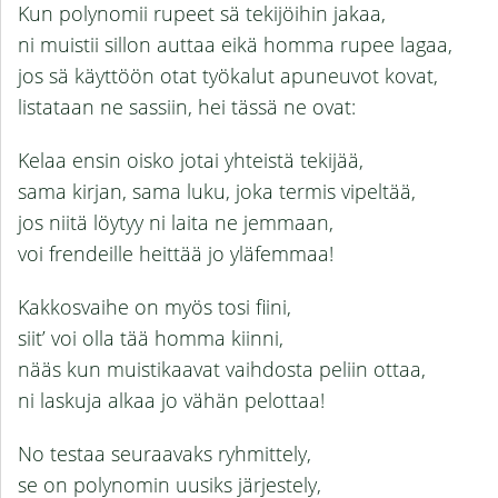
Kun polynomii rupeet sä tekijöihin jakaa,
ni muistii sillon auttaa eikä homma rupee lagaa,
jos sä käyttöön otat työkalut apuneuvot kovat,
listataan ne sassiin, hei tässä ne ovat:
Kelaa ensin oisko jotai yhteistä tekijää,
sama kirjan, sama luku, joka termis vipeltää,
jos niitä löytyy ni laita ne jemmaan,
voi frendeille heittää jo yläfemmaa!
Kakkosvaihe on myös tosi fiini,
siit’ voi olla tää homma kiinni,
nääs kun muistikaavat vaihdosta peliin ottaa,
ni laskuja alkaa jo vähän pelottaa!
No testaa seuraavaks ryhmittely,
se on polynomin uusiks järjestely,