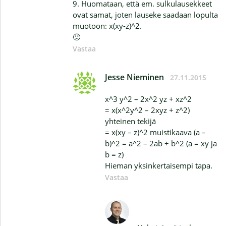
9. Huomataan, että em. sulkulausekkeet
ovat samat, joten lauseke saadaan lopulta
muotoon: x(xy-z)^2.
🙂
Vastaa
Jesse Nieminen
27.11.2015
x^3 y^2 – 2x^2 yz + xz^2
= x(x^2y^2 – 2xyz + z^2)
yhteinen tekijä
= x(xy – z)^2 muistikaava (a –
b)^2 = a^2 – 2ab + b^2 (a = xy ja
b = z)
Hieman yksinkertaisempi tapa.
Vastaa