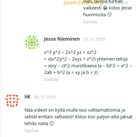
Hah, teinpä turhan
Janne Cederberg
27.11.2015
vaikeesti 😀 kiitos Jesse
huomiosta 🙂
Vastaa
Jesse Nieminen
27.11.2015
x^3 y^2 – 2x^2 yz + xz^2
= x(x^2y^2 – 2xyz + z^2) yhteinen tekijä
= x(xy – z)^2 muistikaava (a – b)^2 = a^2 –
2ab + b^2 (a = xy ja b = z)
Vastaa
IiK
26.11.2015
Nää videot on kyllä mulle tosi välttämättömiä ja
selität erittäin selkeästi! Kiitos tosi paljon että jaksat
tehdä näitä 🙂
Vastaa