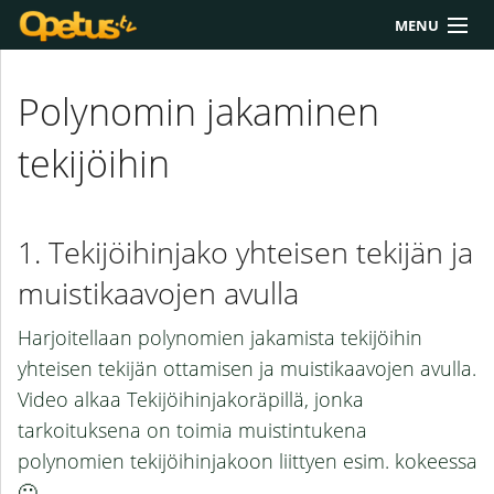
MENU
Yliopisto/AMK
Polynomin jakaminen
Lukio
tekijöihin
Yläkoulu
Työkalut
Tekijöihinjako yhteisen tekijän ja
Extrat
muistikaavojen avulla
Chat
Harjoitellaan polynomien jakamista tekijöihin
Polku
yhteisen tekijän ottamisen ja muistikaavojen avulla.
Video alkaa Tekijöihinjakoräpillä, jonka
tarkoituksena on toimia muistintukena
polynomien tekijöihinjakoon liittyen esim. kokeessa
🙂