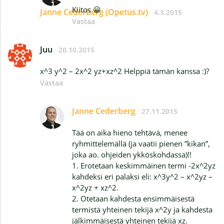
Kiitos 😀
Janne Cederberg (Opetus.tv)
4.3.2015
Vastaa
Juu
20.10.2015
x^3 y^2 – 2x^2 yz+xz^2 Helppiä tämän kanssa :)?
Vastaa
Janne Cederberg
27.11.2015
Tää on aika hieno tehtävä, menee
ryhmittelemällä (ja vaatii pienen ”kikan”,
joka ao. ohjeiden ykköskohdassa)!!
1. Erotetaan keskimmäinen termi -2x^2yz
kahdeksi eri palaksi eli: x^3y^2 – x^2yz –
x^2yz + xz^2.
2. Otetaan kahdesta ensimmäisestä
termistä yhteinen tekijä x^2y ja kahdesta
jälkimmäisestä yhteinen tekijä xz.