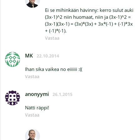
Ei se mihinkään hävinny: kerro sulut auki
(3x-1)^2 niin huomaat, niin ja (3x-1)^2 =
(3x-1)(3x-1) = (3x)*(3x) + 3x*(-1) + (-1)*3x
+ (-1)*(-1).
Vastaa
MK
22.10.2014
Ihan sika vaikea no eiiiiii :((
Vastaa
anonyymi
26.1.2015
Nätti räppi!
Vastaa