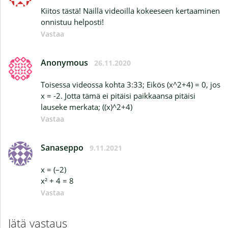
Kiitos tästä! Näillä videoilla kokeeseen kertaaminen
onnistuu helposti!
Vastaa
Anonymous
26.11.2020
Toisessa videossa kohta 3:33; Eikös (x^2+4) = 0, jos
x = -2. Jotta tämä ei pitäisi paikkaansa pitäisi
lauseke merkata; ((x)^2+4)
Vastaa
Sanaseppo
9.11.2021
x = (–2)
x² + 4 = 8
Vastaa
Jätä vastaus