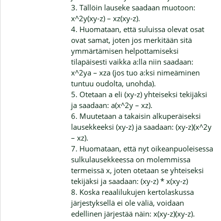
3. Tällöin lauseke saadaan muotoon:
x^2y(xy-z) – xz(xy-z).
4. Huomataan, että suluissa olevat osat
ovat samat, joten jos merkitään sitä
ymmärtämisen helpottamiseksi
tilapäisesti vaikka a:lla niin saadaan:
x^2ya – xza (jos tuo a:ksi nimeäminen
tuntuu oudolta, unohda).
5. Otetaan a eli (xy-z) yhteiseksi tekijäksi
ja saadaan: a(x^2y – xz).
6. Muutetaan a takaisin alkuperäiseksi
lausekkeeksi (xy-z) ja saadaan: (xy-z)(x^2y
– xz).
7. Huomataan, että nyt oikeanpuoleisessa
sulkulausekkeessa on molemmissa
termeissä x, joten otetaan se yhteiseksi
tekijäksi ja saadaan: (xy-z) * x(xy-z)
8. Koska reaalilukujen kertolaskussa
järjestyksellä ei ole väliä, voidaan
edellinen järjestää näin: x(xy-z)(xy-z).