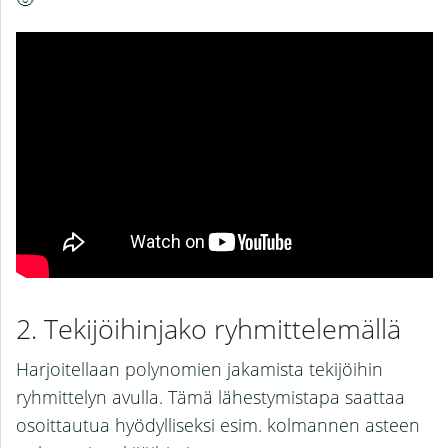
Tekijöihinjako ryhmittelemällä
Harjoitellaan polynomien jakamista tekijöihin
ryhmittelyn avulla. Tämä lähestymistapa saattaa
osoittautua hyödylliseksi esim. kolmannen asteen