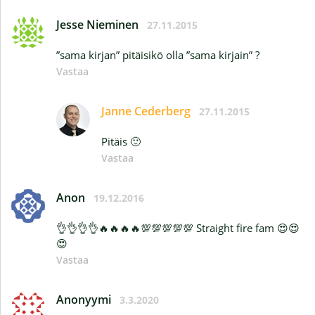
Jesse Nieminen
27.11.2015
”sama kirjan” pitäisikö olla ”sama kirjain” ?
Vastaa
Janne Cederberg
27.11.2015
Pitäis 🙂
Vastaa
Anon
19.12.2016
👌👌👌👌🔥🔥🔥🔥💯💯💯💯💯 Straight fire fam 😍😍
😍
Vastaa
Anonyymi
3.3.2020