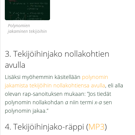
Polynomien
jakaminen tekijöihin
Tekijöihinjako nollakohtien
avulla
Lisäksi myöhemmin käsitellään
polynomin
jakamista tekijöihin nollakohtiensa avulla
, eli alla
olevan rap-sanoituksen mukaan: ”Jos tiedät
polynomin nollakohdan
a
niin termi
x-a
sen
polynomin jakaa.”
Tekijöihinjako-räppi (
MP3
)