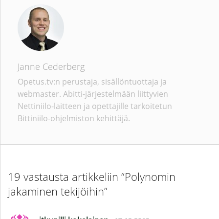
Janne Cederberg
Opetus.tv:n perustaja, sisällöntuottaja ja
webmaster. Abitti-järjestelmään liittyvien
Nettiniilo-laitteen ja opettajille tarkoitetun
Bittiniilo-ohjelmiston kehittäjä.
19 vastausta artikkeliin “Polynomin
jakaminen tekijöihin”