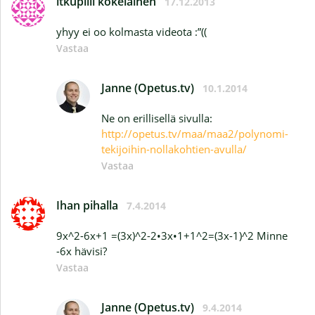
itkupilli kokelainen
17.12.2013
yhyy ei oo kolmasta videota :”((
Vastaa
Janne (Opetus.tv)
10.1.2014
Ne on erillisellä sivulla:
http://opetus.tv/maa/maa2/polynomi-
tekijoihin-nollakohtien-avulla/
Vastaa
Ihan pihalla
7.4.2014
9x^2-6x+1 =(3x)^2-2•3x•1+1^2=(3x-1)^2 Minne
-6x hävisi?
Vastaa
Janne (Opetus.tv)
9.4.2014