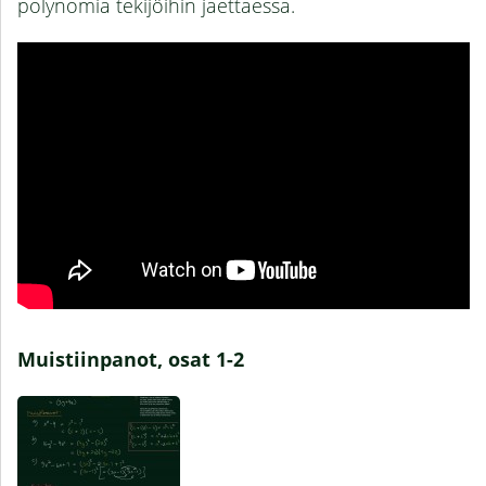
polynomia tekijöihin jaettaessa.
Muistiinpanot, osat 1-2