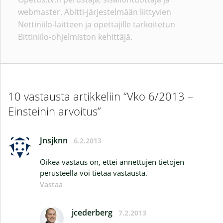
webmaster. Abitti-järjestelmään liittyvien
Nettiniilo-laitteen ja opettajille tarkoitetun
Bittiniilo-ohjelmiston kehittäjä.
10 vastausta artikkeliin “Vko 6/2013 –
Einsteinin arvoitus”
Jnsjknn
6.2.2013
Oikea vastaus on, ettei annettujen tietojen
perusteella voi tietää vastausta.
Vastaa
jcederberg
7.2.2013