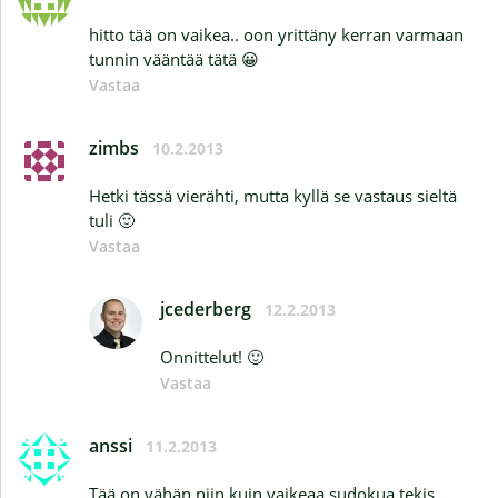
hitto tää on vaikea.. oon yrittäny kerran varmaan
tunnin vääntää tätä 😀
Vastaa
zimbs
10.2.2013
Hetki tässä vierähti, mutta kyllä se vastaus sieltä
tuli 🙂
Vastaa
jcederberg
12.2.2013
Onnittelut! 🙂
Vastaa
anssi
11.2.2013
Tää on vähän niin kuin vaikeaa sudokua tekis,