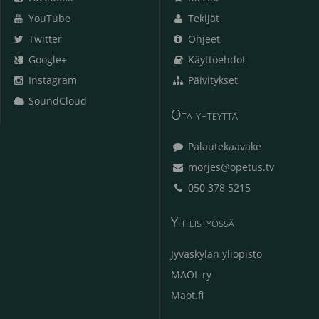
YouTube
Tekijät
Twitter
Ohjeet
Google+
Käyttöehdot
Instagram
Päivitykset
SoundCloud
Ota yhteyttä
Palautekaavake
morjes@opetus.tv
050 378 5215
Yhteistyössä
Jyväskylän yliopisto
MAOL ry
Maot.fi