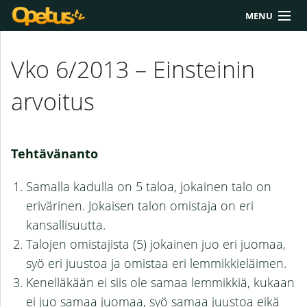
MENU
Yliopisto/AMK
Vko 6/2013 – Einsteinin
Lukio
arvoitus
Yläkoulu
Työkalut
Tehtävänanto
Extrat
Samalla kadulla on 5 taloa, jokainen talo on
Chat
erivärinen. Jokaisen talon omistaja on eri
kansallisuutta.
Polku
Talojen omistajista (5) jokainen juo eri juomaa,
syö eri juustoa ja omistaa eri lemmikkieläimen.
Kenelläkään ei siis ole samaa lemmikkiä, kukaan
ei juo samaa juomaa, syö samaa juustoa eikä