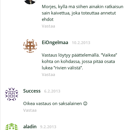
Morjes, kyllä mä siihen ainakin ratkaisun
sain kaivettua, joka toteuttaa annetut
ehdot
Vastaa
EiOngelmaa
10.2.2013
Vastaus löytyy päättelemällä. ”Vaikea”
kohta on kohdassa, jossa pitää osata
lukea ”rivien välistä”.
Vastaa
Success
6.2.2013
Oikea vastaus on saksalainen 😉
Vastaa
aladin
9.2.2013