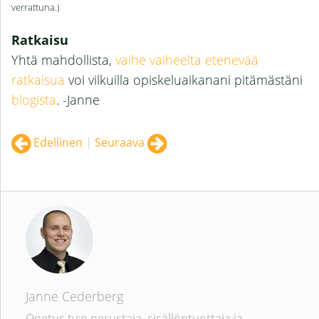
verrattuna.)
Ratkaisu
Yhtä mahdollista,
vaihe vaiheelta etenevää
ratkaisua
voi vilkuilla opiskeluaikanani pitämästäni
blogista
. -Janne
Edellinen
|
Seuraava
Janne Cederberg
Opetus.tv:n perustaja, sisällöntuottaja ja