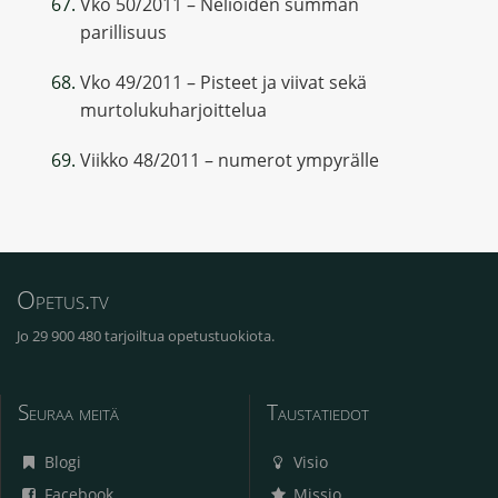
Vko 50/2011 – Neliöiden summan
parillisuus
Vko 49/2011 – Pisteet ja viivat sekä
murtolukuharjoittelua
Viikko 48/2011 – numerot ympyrälle
Opetus.tv
Jo 29 900 480 tarjoiltua opetustuokiota.
Seuraa meitä
Taustatiedot
Blogi
Visio
Facebook
Missio