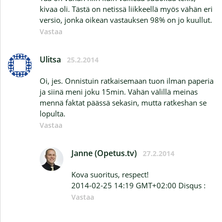
kivaa oli. Tästä on netissä liikkeellä myös vähän eri
versio, jonka oikean vastauksen 98% on jo kuullut.
Vastaa
Ulitsa
25.2.2014
Oi, jes. Onnistuin ratkaisemaan tuon ilman paperia
ja siinä meni joku 15min. Vähän välillä meinas
mennä faktat päässä sekasin, mutta ratkeshan se
lopulta.
Vastaa
Janne (Opetus.tv)
27.2.2014
Kova suoritus, respect!
2014-02-25 14:19 GMT+02:00 Disqus :
Vastaa