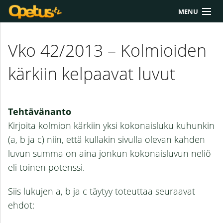
MENU
Yliopisto/AMK
Vko 42/2013 – Kolmioiden
Lukio
kärkiin kelpaavat luvut
Yläkoulu
Työkalut
Tehtävänanto
Extrat
Kirjoita kolmion kärkiin yksi kokonaisluku kuhunkin
(a, b ja c) niin, että kullakin sivulla olevan kahden
Chat
luvun summa on aina jonkun kokonaisluvun neliö
Polku
eli toinen potenssi.
Siis lukujen a, b ja c täytyy toteuttaa seuraavat
ehdot: