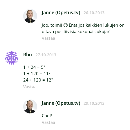
Janne (Opetus.tv)
26.10.2013
Joo, toimii 🙂 Entä jos kaikkien lukujen on
oltava positiivisia kokonaislukuja?
Vastaa
Rho
27.10.2013
1 + 24 = 5²
1 + 120 = 11²
24 + 120 = 12²
Vastaa
Janne (Opetus.tv)
29.10.2013
Cool!
Vastaa