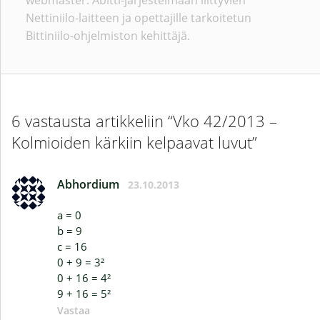
webmaster. Abitti-järjestelmään liittyvien
Nettiniilo-laitteen ja opettajille tarkoitetun
Bittiniilo-ohjelmiston kehittäjä.
6 vastausta artikkeliin “Vko 42/2013 –
Kolmioiden kärkiin kelpaavat luvut”
Abhordium
23.10.2013
a = 0
b = 9
c = 16
0 + 9 = 3²
0 + 16 = 4²
9 + 16 = 5²
Vastaa