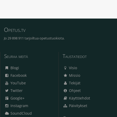
Opetus.tv
Jo 29 898 911 tarjoiltua opetustuokiota.
Seuraa meitä
Taustatiedot
Blogi
Visio
Facebook
Missio
YouTube
Tekijät
Twitter
Ohjeet
Google+
Käyttöehdot
Instagram
Päivitykset
SoundCloud