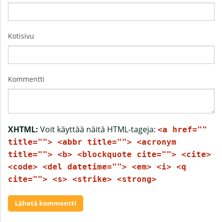
Kotisivu
Kommentti
XHTML:
Voit käyttää näitä HTML-tageja:
<a href=""
title=""> <abbr title=""> <acronym
title=""> <b> <blockquote cite=""> <cite>
<code> <del datetime=""> <em> <i> <q
cite=""> <s> <strike> <strong>