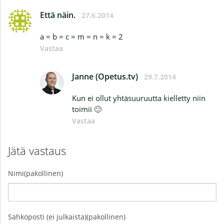
Että näin.
27.6.2014
a = b = c = m = n = k = 2
Vastaa
Janne (Opetus.tv)
29.7.2014
Kun ei ollut yhtäsuuruutta kielletty niin
toimii 🙂
Vastaa
Jätä vastaus
Nimi(pakollinen)
Sähköposti (ei julkaista)(pakollinen)