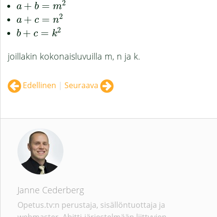
2
+
=
a
+
b
=
m
2
a
b
m
2
+
=
a
+
c
=
n
2
a
c
n
2
+
=
b
+
c
=
k
2
b
c
k
joillakin kokonaisluvuilla m, n ja k.
Edellinen
|
Seuraava
Janne Cederberg
Opetus.tv:n perustaja, sisällöntuottaja ja