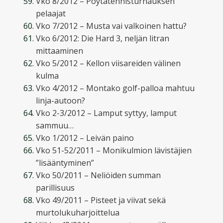
Vko 8/2012 – Pöytätennisturnauksen
pelaajat
Vko 7/2012 – Musta vai valkoinen hattu?
Vko 6/2012: Die Hard 3, neljän litran
mittaaminen
Vko 5/2012 – Kellon viisareiden välinen
kulma
Vko 4/2012 – Montako golf-palloa mahtuu
linja-autoon?
Vko 2-3/2012 – Lamput syttyy, lamput
sammuu…
Vko 1/2012 – Leivän paino
Vko 51-52/2011 – Monikulmion lävistäjien
”lisääntyminen”
Vko 50/2011 – Neliöiden summan
parillisuus
Vko 49/2011 – Pisteet ja viivat sekä
murtolukuharjoittelua