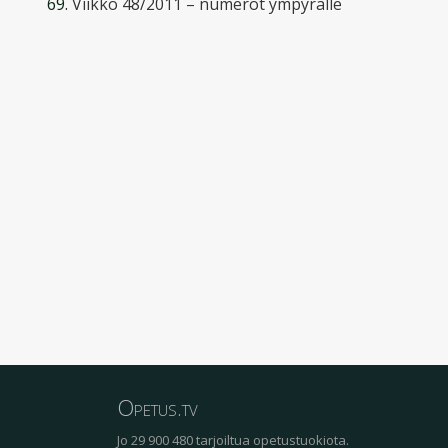
Viikko 48/2011 – numerot ympyrälle
Opetus.tv
Jo 29 900 480 tarjoiltua opetustuokiota.