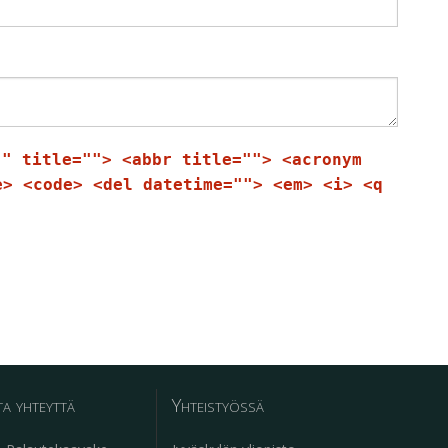
"" title=""> <abbr title=""> <acronym
e> <code> <del datetime=""> <em> <i> <q
a yhteyttä
Yhteistyössä