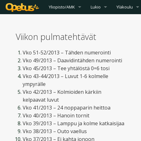
Yliopisto/AMK
Lukio
Yläkoulu
Viikon pulmatehtävät
Vko 51-52/2013 – Tähden numerointi
Vko 49/2013 – Daavidintähden numerointi
Vko 45/2013 – Tee yhtälöstä 0=6 tosi
Vko 43-44/2013 – Luvut 1-6 kolmelle
ympyrälle
Vko 42/2013 – Kolmioiden kärkiin
kelpaavat luvut
Vko 41/2013 – 24 noppaparin heittoa
Vko 40/2013 – Hanoin tornit
Vko 39/2013 – Lamppu ja kolme katkaisijaa
Vko 38/2013 – Outo vaellus
Vko 37/2013 – Ei kahta jonoon