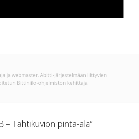
ja ja webmaster. Abitti-järjestelmään liittyvien
koitetun Bittiniilo-ohjelmiston kehittäjä.
3 – Tähtikuvion pinta-ala”