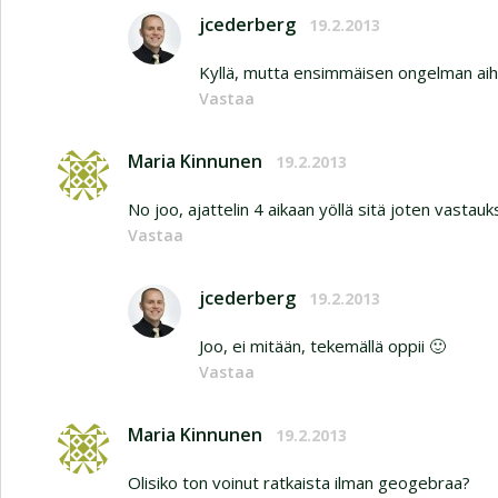
jcederberg
19.2.2013
Kyllä, mutta ensimmäisen ongelman aihe
Vastaa
Maria Kinnunen
19.2.2013
No joo, ajattelin 4 aikaan yöllä sitä joten vastauk
Vastaa
jcederberg
19.2.2013
Joo, ei mitään, tekemällä oppii 🙂
Vastaa
Maria Kinnunen
19.2.2013
Olisiko ton voinut ratkaista ilman geogebraa?