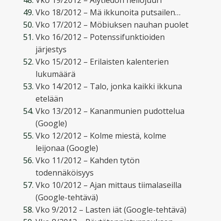
Vko 19/2012 – Älytiedon neliöjuuri
Vko 18/2012 – Mä ikkunoita putsailen…
Vko 17/2012 – Möbiuksen nauhan puolet
Vko 16/2012 – Potenssifunktioiden
järjestys
Vko 15/2012 – Erilaisten kalenterien
lukumäärä
Vko 14/2012 – Talo, jonka kaikki ikkuna
etelään
Vko 13/2012 – Kananmunien pudottelua
(Google)
Vko 12/2012 – Kolme miestä, kolme
leijonaa (Google)
Vko 11/2012 – Kahden tytön
todennäköisyys
Vko 10/2012 – Ajan mittaus tiimalaseilla
(Google-tehtävä)
Vko 9/2012 – Lasten iät (Google-tehtävä)