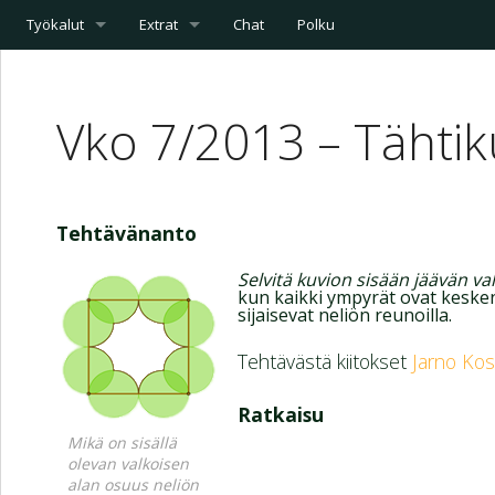
Työkalut
Extrat
Chat
Polku
Vko 7/2013 – Tähtik
Tehtävänanto
Selvitä kuvion sisään jäävän va
kun kaikki ympyrät ovat keske
sijaisevat neliön reunoilla.
Tehtävästä kiitokset
Jarno Kos
Ratkaisu
Mikä on sisällä
olevan valkoisen
alan osuus neliön