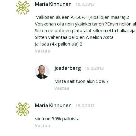
Maria Kinnunen
18.2.2013
Valkosen alueen A=50%+(4:pallojen määrä):2
Voiskohan olla noin yksinkertanen ?Ensin neliön al
Sitten ne pallojen pinta-alat silleen että halkaisij
Sitten vähentää pallojen A neliön A:sta
Ja lisää (4x pallon ala):2
Vastaa
jcederberg
19.2.2013
Mistä sait tuon alun 50% ?
Vastaa
Maria Kinnunen
19.2.2013
siinä on 50% palloista
Vastaa