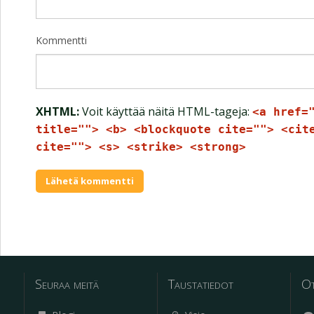
Kommentti
XHTML:
Voit käyttää näitä HTML-tageja:
<a href=
title=""> <b> <blockquote cite=""> <cit
cite=""> <s> <strike> <strong>
Seuraa meitä
Taustatiedot
Ot