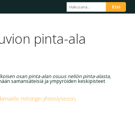
uvion pinta-ala
lkoisen osan pinta-alan osuus neliön pinta-alasta
,
nään samansäteisiä ja ympyröiden keskipisteet
kimäelle
Helsingin yhteislyseoon
.