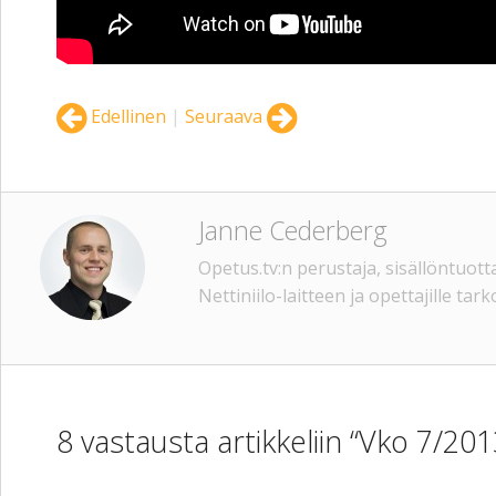
Edellinen
|
Seuraava
Janne Cederberg
Opetus.tv:n perustaja, sisällöntuotta
Nettiniilo-laitteen ja opettajille tar
8 vastausta artikkeliin “Vko 7/201