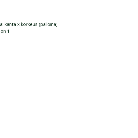
a: kanta x korkeus (palloina)
a on 1