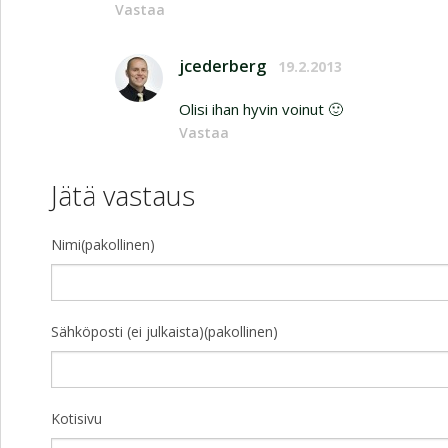
Vastaa
jcederberg
19.2.2013
Olisi ihan hyvin voinut 🙂
Vastaa
Jätä vastaus
Nimi(pakollinen)
Sähköposti (ei julkaista)(pakollinen)
Kotisivu