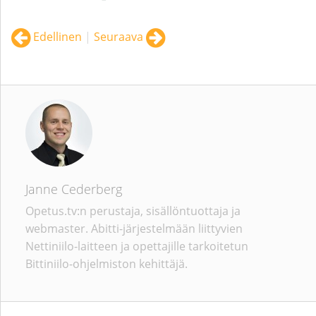
Edellinen
|
Seuraava
Janne Cederberg
Opetus.tv:n perustaja, sisällöntuottaja ja
webmaster. Abitti-järjestelmään liittyvien
Nettiniilo-laitteen ja opettajille tarkoitetun
Bittiniilo-ohjelmiston kehittäjä.