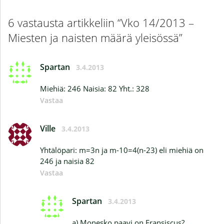
6 vastausta artikkeliin “Vko 14/2013 –
Miesten ja naisten määrä yleisössä”
Spartan
3.4.2013
Miehiä: 246 Naisia: 82 Yht.: 328
Vastaa
Ville
3.4.2013
Yhtälöpari: m=3n ja m-10=4(n-23) eli miehiä on
246 ja naisia 82
Vastaa
Spartan
3.4.2013
a) Monesko paavi on Fransiscus?