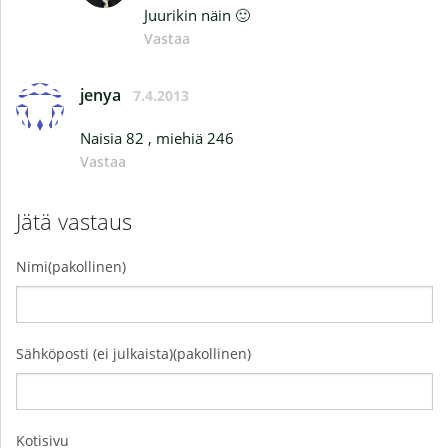
Juurikin näin 🙂
Vastaa
jenya
7.4.2013
Naisia 82 , miehiä 246
Vastaa
Jätä vastaus
Nimi(pakollinen)
Sähköposti (ei julkaista)(pakollinen)
Kotisivu