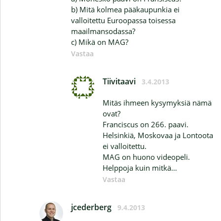
b) Mitä kolmea pääkaupunkia ei
valloitettu Euroopassa toisessa
maailmansodassa?
c) Mikä on MAG?
Vastaa
Tiivitaavi
3.4.2013
Mitäs ihmeen kysymyksiä nämä
ovat?
Franciscus on 266. paavi.
Helsinkiä, Moskovaa ja Lontoota
ei valloitettu.
MAG on huono videopeli.
Helppoja kuin mitkä…
Vastaa
jcederberg
9.4.2013