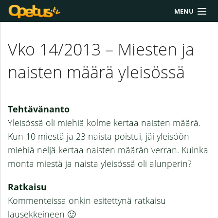
MENU
Yliopisto/AMK
Vko 14/2013 – Miesten ja
Lukio
naisten määrä yleisössä
Yläkoulu
Työkalut
Tehtävänanto
Extrat
Yleisössä oli miehiä kolme kertaa naisten määrä.
Kun 10 miestä ja 23 naista poistui, jäi yleisöön
Chat
miehiä neljä kertaa naisten määrän verran. Kuinka
Polku
monta miestä ja naista yleisössä oli alunperin?
Ratkaisu
Kommenteissa onkin esitettynä ratkaisu
lausekkeineen 🙂