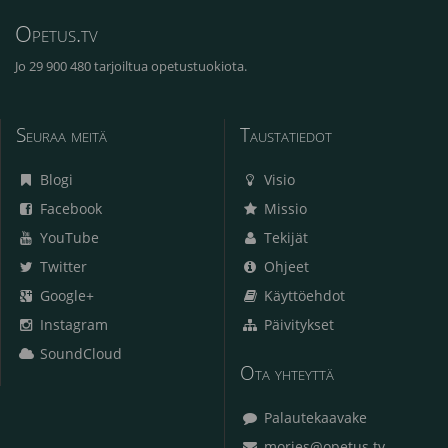
Opetus.tv
Jo 29 900 480 tarjoiltua opetustuokiota.
Seuraa meitä
Taustatiedot
Blogi
Visio
Facebook
Missio
YouTube
Tekijät
Twitter
Ohjeet
Google+
Käyttöehdot
Instagram
Päivitykset
SoundCloud
Ota yhteyttä
Palautekaavake
morjes@opetus.tv