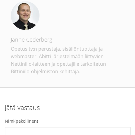
Janne Cederberg
Opetus.tv:n perustaja, sisällöntuottaja ja
webmaster. Abitti-järjestelmään liittyvien
Nettiniilo-laitteen ja opettajille tarkoitetun
Bittiniilo-ohjelmiston kehittäjä.
Jätä vastaus
Nimi(pakollinen)