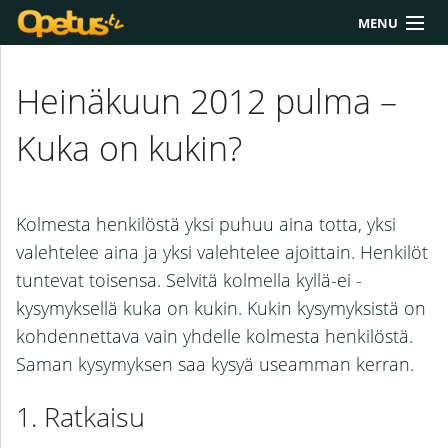
MENU
Yliopisto/AMK
Heinäkuun 2012 pulma –
Lukio
Kuka on kukin?
Yläkoulu
Työkalut
Kolmesta henkilöstä yksi puhuu aina totta, yksi
Extrat
valehtelee aina ja yksi valehtelee ajoittain. Henkilöt
tuntevat toisensa. Selvitä kolmella kyllä-ei -
Chat
kysymyksellä kuka on kukin. Kukin kysymyksistä on
Polku
kohdennettava vain yhdelle kolmesta henkilöstä.
Saman kysymyksen saa kysyä useamman kerran.
Ratkaisu