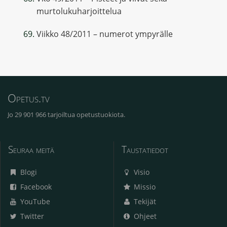
murtolukuharjoittelua
Viikko 48/2011 – numerot ympyrälle
Opetus.tv
Jo 29 901 966 tarjoiltua opetustuokiota.
Seuraa meitä
Taustatiedot
Blogi
Visio
Facebook
Missio
YouTube
Tekijät
Twitter
Ohjeet