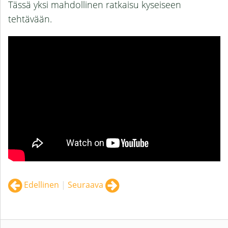
Tässä yksi mahdollinen ratkaisu kyseiseen
tehtävään.
Edellinen
|
Seuraava