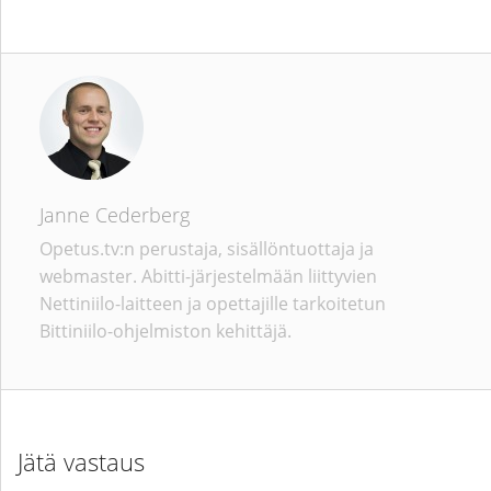
Janne Cederberg
Opetus.tv:n perustaja, sisällöntuottaja ja
webmaster. Abitti-järjestelmään liittyvien
Nettiniilo-laitteen ja opettajille tarkoitetun
Bittiniilo-ohjelmiston kehittäjä.
Jätä vastaus