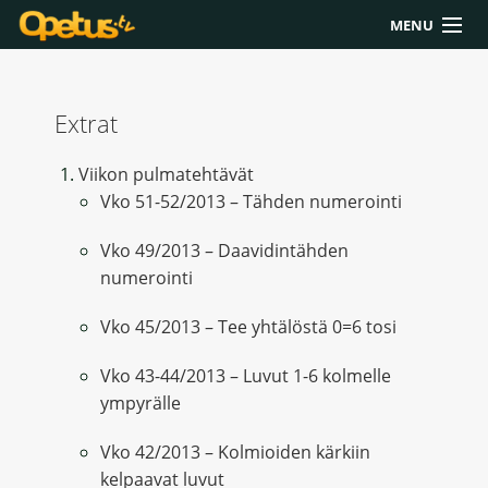
MENU
Yliopisto/AMK
Extrat
Lukio
Yläkoulu
Viikon pulmatehtävät
Vko 51-52/2013 – Tähden numerointi
Työkalut
Vko 49/2013 – Daavidintähden
Extrat
numerointi
Chat
Vko 45/2013 – Tee yhtälöstä 0=6 tosi
Polku
Vko 43-44/2013 – Luvut 1-6 kolmelle
ympyrälle
Vko 42/2013 – Kolmioiden kärkiin
kelpaavat luvut