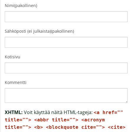
Nimi(pakollinen)
Sähköposti (ei julkaista)(pakollinen)
Kotisivu
Kommentti
XHTML:
Voit käyttää näitä HTML-tageja:
<a href=""
title=""> <abbr title=""> <acronym
title=""> <b> <blockquote cite=""> <cite>