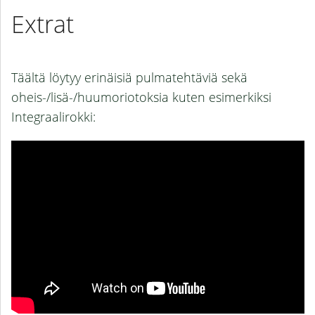
Extrat
Täältä löytyy erinäisiä pulmatehtäviä sekä
oheis-/lisä-/huumoriotoksia kuten esimerkiksi
Integraalirokki: