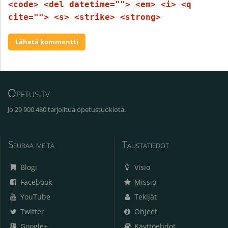
<code> <del datetime=""> <em> <i> <q
cite=""> <s> <strike> <strong>
Opetus.tv
Jo 29 900 480 tarjoiltua opetustuokiota.
Seuraa meitä
Taustatiedot
Blogi
Visio
Facebook
Missio
YouTube
Tekijät
Twitter
Ohjeet
Google+
Käyttöehdot